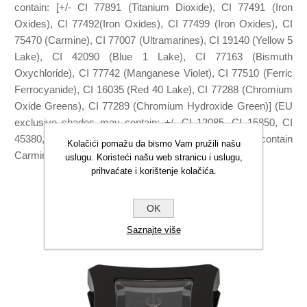
contain: [+/- CI 77891 (Titanium Dioxide), CI 77491 (Iron
Oxides), CI 77492(Iron Oxides), CI 77499 (Iron Oxides), CI
75470 (Carmine), CI 77007 (Ultramarines), CI 19140 (Yellow 5
Lake), CI 42090 (Blue 1 Lake), CI 77163 (Bismuth
Oxychloride), CI 77742 (Manganese Violet), CI 77510 (Ferric
Ferrocyanide), CI 16035 (Red 40 Lake), CI 77288 (Chromium
Oxide Greens), CI 77289 (Chromium Hydroxide Green)] (EU
exclusive shades may contain: +/- CI 12085, CI 15850, CI
45380, CI 15985, CI 73015, CI 45410, CI 77266) May contain
Kolačići pomažu da bismo Vam pružili našu
Carmine as a color additive.
uslugu. Koristeći našu web stranicu i uslugu,
prihvaćate i korištenje kolačića.
OK
POVEZANI PROIZVODI
Saznajte više