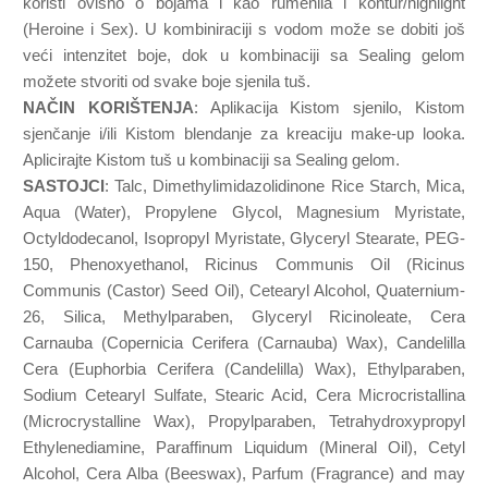
koristi ovisno o bojama i kao rumenila i kontur/highlight
(Heroine i Sex). U kombiniraciji s vodom može se dobiti još
veći intenzitet boje, dok u kombinaciji sa Sealing gelom
možete stvoriti od svake boje sjenila tuš.
NAČIN KORIŠTENJA
: Aplikacija Kistom sjenilo, Kistom
sjenčanje i/ili Kistom blendanje za kreaciju make-up looka.
Aplicirajte Kistom tuš u kombinaciji sa Sealing gelom.
SASTOJCI
: Talc, Dimethylimidazolidinone Rice Starch, Mica,
Aqua (Water), Propylene Glycol, Magnesium Myristate,
Octyldodecanol, Isopropyl Myristate, Glyceryl Stearate, PEG-
150, Phenoxyethanol, Ricinus Communis Oil (Ricinus
Communis (Castor) Seed Oil), Cetearyl Alcohol, Quaternium-
26, Silica, Methylparaben, Glyceryl Ricinoleate, Cera
Carnauba (Copernicia Cerifera (Carnauba) Wax), Candelilla
Cera (Euphorbia Cerifera (Candelilla) Wax), Ethylparaben,
Sodium Cetearyl Sulfate, Stearic Acid, Cera Microcristallina
(Microcrystalline Wax), Propylparaben, Tetrahydroxypropyl
Ethylenediamine, Paraffinum Liquidum (Mineral Oil), Cetyl
Alcohol, Cera Alba (Beeswax), Parfum (Fragrance) and may