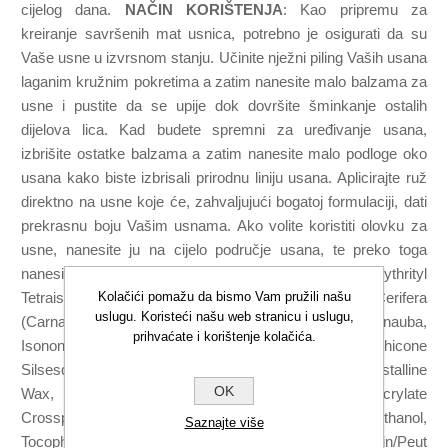
cijelog dana.
NAČIN KORIŠTENJA
: Kao pripremu za
kreiranje savršenih mat usnica, potrebno je osigurati da su
Vaše usne u izvrsnom stanju. Učinite nježni piling Vaših usana
laganim kružnim pokretima a zatim nanesite malo balzama za
usne i pustite da se upije dok dovršite šminkanje ostalih
dijelova lica. Kad budete spremni za uređivanje usana,
izbrišite ostatke balzama a zatim nanesite malo podloge oko
usana kako biste izbrisali prirodnu liniju usana. Aplicirajte ruž
direktno na usne koje će, zahvaljujući bogatoj formulaciji, dati
prekrasnu boju Vašim usnama. Ako volite koristiti olovku za
usne, nanesite ju na cijelo područje usana, te preko toga
nanesite ruž. SASTOJCI: Phenyl Trimethicone, Pentaerythrityl
Kolačići pomažu da bismo Vam pružili našu
Tetraisostearate, Triethylhexanoin, Copernicia Cerifera
uslugu. Koristeći našu web stranicu i uslugu,
(Carnauba) Wax/Copernicia Cerifera Cera/Cire De Carnauba,
prihvaćate i korištenje kolačića.
Isononyl Isononanoate, Vinyl Dimethicone/Methicone
Silsesquioxane Crosspolymer, Hydrogenated Microcrystalline
OK
Wax, Mica, Dimethicone, Silica, Methyl Methacrylate
Crosspolymer, Diisostearyl Malate, Phenoxyethanol,
Saznajte više
Tocopheryl Acetate, Ethylhexylglycerin, [+/- May Contain/Peut