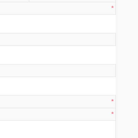
*
*
*