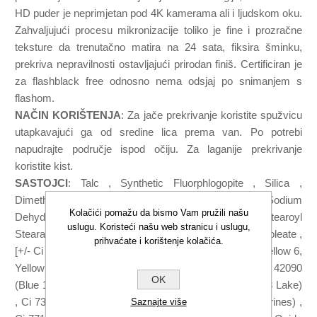
HD puder je neprimjetan pod 4K kamerama ali i ljudskom oku.
Zahvaljujući procesu mikronizacije toliko je fine i prozračne
teksture da trenutačno matira na 24 sata, fiksira šminku,
prekriva nepravilnosti ostavljajući prirodan finiš. Certificiran je
za flashblack free odnosno nema odsjaj po snimanjem s
flashom.
NAČIN KORIŠTENJA
: Za jače prekrivanje koristite spužvicu
utapkavajući ga od sredine lica prema van. Po potrebi
napudrajte područje ispod očiju. Za laganije prekrivanje
koristite kist.
SASTOJCI
: Talc , Synthetic Fluorphlogopite , Silica ,
Dimethicone , Caprylyl Glycol , Pentylene Glycol , Sodium
Kolačići pomažu da bismo Vam pružili našu
Dehydroacetate , Diisostearyl Malate , Octyldodecyl Stearoyl
uslugu. Koristeći našu web stranicu i uslugu,
Stearate , Kaolin , Tocopheryl Acetate , Sorbitan Sesquioleate ,
prihvaćate i korištenje kolačića.
[+/- Ci 15850 (Red 6, Red 7, Red 7 Lake) , Ci 15985 (Yellow 6,
Yellow 6 Lake) , Ci 19140 (Yellow 5, Yellow 5 Lake) , Ci 42090
OK
(Blue 1 Lake) , Ci 45410 (Red 27, Red 27 Lake, Red 28 Lake)
, Ci 73360 (Red 30, Red 30 Lake) , Ci 77007 (Ultramarines) ,
Saznajte više