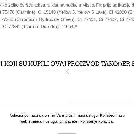
Ukoliko želite čvršću teksturu kist namočite u Mist & Fix prije aplikacij
: Ci 75470 (Carmine), Ci 19140 (Yellow 5, Yellow 5 Lake), Ci 42090 (
77289 (Chromium Hydroxide Green), Ci 77491, Ci 77492, Ci 77499 
Ci 77891 (Titanium Dioxide),]. 11654/A
 KOJI SU KUPILI OVAJ PROIZVOD TAKOĐER 
Kolačići pomažu da bismo Vam pružili našu uslugu. Koristeći našu
web stranicu i uslugu, prihvaćate i korištenje kolačića.