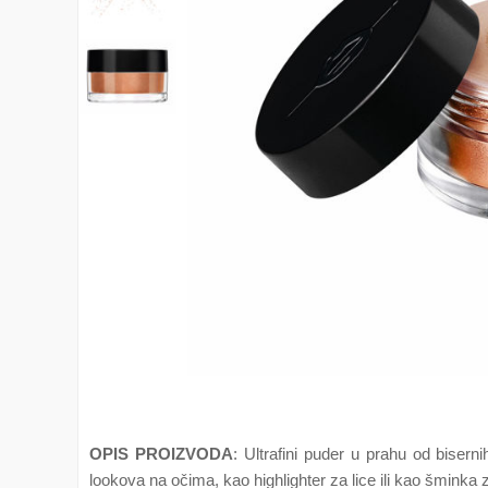
OPIS PROIZVODA
: Ultrafini puder u prahu od biserni
lookova na očima, kao highlighter za lice ili kao šminka za