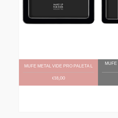
MUFE 
MUFE METAL VIDE PRO PALETA L
€18,00