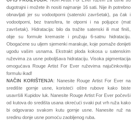
dugotrajni i možete ih nositi najmanje 16 sati. Nije ih potrebno
obnavljati ​​jer su vodootporni (satenski završetak), pa čak i
vodootporni, bez transfera, te otporni i na poljupce (mat
završetak). Hidratacija: bilo da tražite satenski ili mat finiš,
obje su formule kremaste i pružaju 6-satnu hidrataciju.
Obogaćene su uljem sjemenki marakuje, koje pomaže donijeti
ugodu vašim usnama. Ekstrakt ploda kokosa u satenskim
ruževima za usne poboljšava hidrataciju. Visoka pigmentacija
omogućava Rouge Artist For Ever ruževima najučinkovitiju
formulu ikad!
NAČIN KORIŠTENJA
: Nanesite Rouge Artist For Ever na
središte gornje usne, koristeći oštre rubove kako biste
usavršili Kupidov luk. Nanesite Rouge Artist For Ever počevši
od kutova do središta usana okrećući svaki put vrh ruža kako
bi odgovarao svakom kutu gornje usne. Nanesite ruž na
sredinu donje usne pomoću zaobljenog ruba.