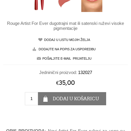
Rouge Artist For Ever dugotrajni mat ili satenski ruževi visoke
pigmentacije
Jedninični proizvod:
132027
€35,00
OPIS PROIZVODA
: Novi Artist For Ever ruževi za usne su