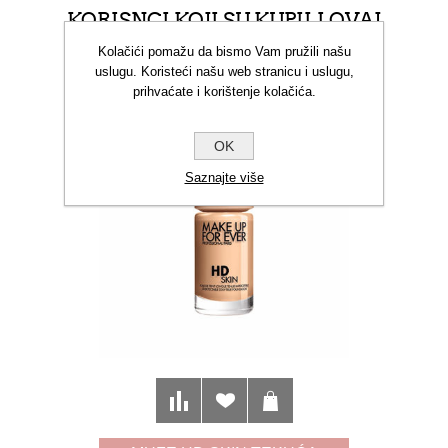
KORISNCI KOJI SU KUPILI OVAJ
PROIZVOD TAKOĐER SU KUPILI
Kolačići pomažu da bismo Vam pružili našu
uslugu. Koristeći našu web stranicu i uslugu,
prihvaćate i korištenje kolačića.
OK
Saznajte više