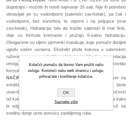
dugotrajni i možete ih nositi najmanje 16 sati. Nije ih potrebno
obnavljati ​​jer su vodootporni (satenski završetak), pa čak i
vodootporni, bez transfera, te otporni i na poljupce (mat
završetak). Hidratacija: bilo da tražite satenski ili mat finiš,
obje su formule kremaste i pružaju 6-satnu hidrataciju.
Obogaćene su uljem sjemenki marakuje, koje pomaže donijeti
ugodu vašim usnama. Ekstrakt ploda kokosa u satenskim
ruževima za usne poboljšava hidrataciju. Visoka pigmentacija
omogućava Rouge Artist For Ever ruževima najučinkovitiju
Kolačići pomažu da bismo Vam pružili našu
formulu ikad!
uslugu. Koristeći našu web stranicu i uslugu,
prihvaćate i korištenje kolačića.
NAČIN KORIŠTENJA
: Nanesite Rouge Artist For Ever na
središte gornje usne, koristeći oštre rubove kako biste
usavršili Kupidov luk. Nanesite Rouge Artist For Ever počevši
OK
od kutova do središta usana okrećući svaki put vrh ruža kako
Saznajte više
bi odgovarao svakom kutu gornje usne. Nanesite ruž na
sredinu donje usne pomoću zaobljenog ruba.