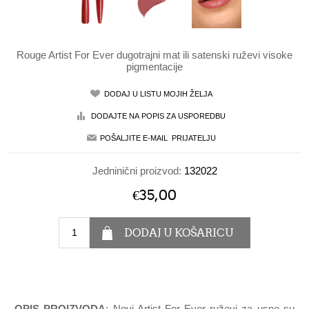
Rouge Artist For Ever dugotrajni mat ili satenski ruževi visoke
pigmentacije
Jedninični proizvod:
132022
€35,00
OPIS PROIZVODA
: Novi Artist For Ever ruževi za usne su