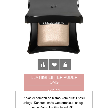
ILLA HIGHLIHTER PUDER
OMG
€45,50
Kolačići pomažu da bismo Vam pružili našu
uslugu. Koristeći našu web stranicu i uslugu,
prihvaćate i korištenje kolačića.