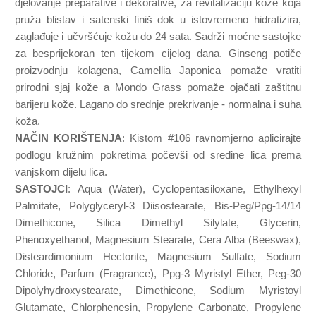
djelovanje preparative i dekorative, za revitalizaciju kože koja
pruža blistav i satenski finiš dok u istovremeno hidratizira,
zaglađuje i učvršćuje kožu do 24 sata. Sadrži moćne sastojke
za besprijekoran ten tijekom cijelog dana. Ginseng potiče
proizvodnju kolagena, Camellia Japonica pomaže vratiti
prirodni sjaj kože a Mondo Grass pomaže ojačati zaštitnu
barijeru kože. Lagano do srednje prekrivanje - normalna i suha
koža.
NAČIN KORIŠTENJA
: Kistom #106 ravnomjerno aplicirajte
podlogu kružnim pokretima počevši od sredine lica prema
vanjskom dijelu lica.
SASTOJCI
: Aqua (Water), Cyclopentasiloxane, Ethylhexyl
Palmitate, Polyglyceryl-3 Diisostearate, Bis-Peg/Ppg-14/14
Dimethicone, Silica Dimethyl Silylate, Glycerin,
Phenoxyethanol, Magnesium Stearate, Cera Alba (Beeswax),
Disteardimonium Hectorite, Magnesium Sulfate, Sodium
Chloride, Parfum (Fragrance), Ppg-3 Myristyl Ether, Peg-30
Dipolyhydroxystearate, Dimethicone, Sodium Myristoyl
Glutamate, Chlorphenesin, Propylene Carbonate, Propylene