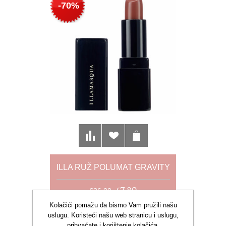
-70%
ILLA RUŽ POLUMAT GRAVITY
€7,80
€26,00
Kolačići pomažu da bismo Vam pružili našu
uslugu. Koristeći našu web stranicu i uslugu,
-70%
prihvaćate i korištenje kolačića.