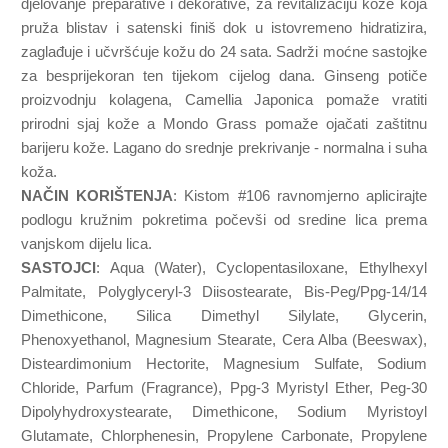
djelovanje preparative i dekorative, za revitalizaciju kože koja
pruža blistav i satenski finiš dok u istovremeno hidratizira,
zaglađuje i učvršćuje kožu do 24 sata. Sadrži moćne sastojke
za besprijekoran ten tijekom cijelog dana. Ginseng potiče
proizvodnju kolagena, Camellia Japonica pomaže vratiti
prirodni sjaj kože a Mondo Grass pomaže ojačati zaštitnu
barijeru kože. Lagano do srednje prekrivanje - normalna i suha
koža.
NAČIN KORIŠTENJA
: Kistom #106 ravnomjerno aplicirajte
podlogu kružnim pokretima počevši od sredine lica prema
vanjskom dijelu lica.
SASTOJCI
: Aqua (Water), Cyclopentasiloxane, Ethylhexyl
Palmitate, Polyglyceryl-3 Diisostearate, Bis-Peg/Ppg-14/14
Dimethicone, Silica Dimethyl Silylate, Glycerin,
Phenoxyethanol, Magnesium Stearate, Cera Alba (Beeswax),
Disteardimonium Hectorite, Magnesium Sulfate, Sodium
Chloride, Parfum (Fragrance), Ppg-3 Myristyl Ether, Peg-30
Dipolyhydroxystearate, Dimethicone, Sodium Myristoyl
Glutamate, Chlorphenesin, Propylene Carbonate, Propylene