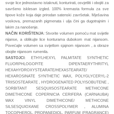
svoje lice jednostavno istaknuti, konturirati, osvjetliti i obojiti za
savršeno isklesan izgled. 100% kremasta formula za sve
tipove kože koja daje prirodan satenski završetak. Mješavina
voskova, premazanih pigmenata i ulja čini ga dugotrajnim i
lakim za nanošenje.
NAČIN KORIŠTENJA
: Stvorite volumen pomoću mat svijetle
nijanse, a oblikujte lice konturama dubokom mat nijansom.
Povećajte volumen sa svijetlom sjajnom nijansom , a obraze
obojite nijansom rumenila.
SASTOJCI
: ETHYLHEXYL PALMITATE SYNTHETIC
FLUORPHLOGOPITE DIPENTAERYTHRITYL
HEXAHYDROXYSTEARATE/HEXASTEARATE/
HEXAROSINATE SYNTHETIC WAX, POLYGLYCERYL-2
TRIISOSTEARATE , HYDROGENATED POLYISOBUTENE ,
SORBITANT SESQUIISOSTEARATE METHICONE
DIMETHICONE COPERNICIA CERIFERA (CARNAUBA)
WAX VINYL DIMETHICONE/ METHICONE
SILSESQUIOXANE CROSSPOLYMER , ALUMINA
TOCOPHEROL, PROPANEDIOL, PARFUM (FRAGRANCE)