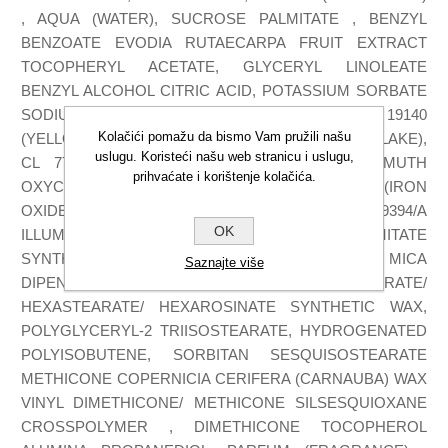
, AQUA (WATER), SUCROSE PALMITATE , BENZYL
BENZOATE EVODIA RUTAECARPA FRUIT EXTRACT
TOCOPHERYL ACETATE, GLYCERYL LINOLEATE
BENZYL ALCOHOL CITRIC ACID, POTASSIUM SORBATE
SODIUM HYALURONATE TIN OXIDE BHT [+/-: CI 19140
Kolačići pomažu da bismo Vam pružili našu
(YELLOW 5, YELLOW 5 LAKE) , CI 42090 (BLUE 1 LAKE),
uslugu. Koristeći našu web stranicu i uslugu,
CL 77007 (ULTRAMARINES) , CI 77163 (BISMUTH
prihvaćate i korištenje kolačića.
OXYCHLORIDE) CL 77491, CI 77492, CI 77499 (IRON
OXIDES) , CI 77891 (TITANIUM DIOXIDE)], 09394/A
OK
ILLUMINER - SHIMMER ETHYLHEXYL PALMITATE
SYNTHETIC FLUORPHLOGOPITE MICA
Saznajte više
DIPENTAERYTHRITYL HEXAHYDROXYSTEARATE/
HEXASTEARATE/ HEXAROSINATE SYNTHETIC WAX,
POLYGLYCERYL-2 TRIISOSTEARATE, HYDROGENATED
POLYISOBUTENE, SORBITAN SESQUISOSTEARATE
METHICONE COPERNICIA CERIFERA (CARNAUBA) WAX
VINYL DIMETHICONE/ METHICONE SILSESQUIOXANE
CROSSPOLYMER , DIMETHICONE TOCOPHEROL