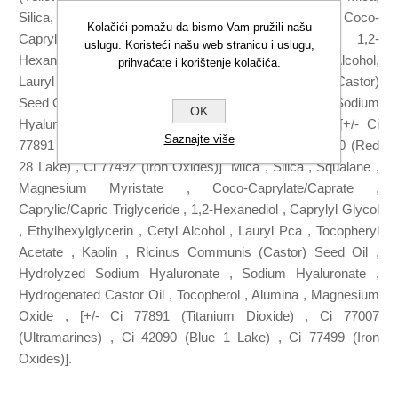
Silica, Squalane, Magnesium Myristate, Coco-
Kolačići pomažu da bismo Vam pružili našu
Caprylate/Caprate, Caprylic/Capric Triglyceride, 1,2-
uslugu. Koristeći našu web stranicu i uslugu,
Hexanediol, Caprylyl Glycol, Ethylhexylglycerin, Cetyl Alcohol,
prihvaćate i korištenje kolačića.
Lauryl Pca, Tocopheryl Acetate, Ricinus Communis (Castor)
Seed Oil, Hydrolyzed Sodium Hyaluronate, Tin Oxide, Sodium
OK
Hyaluronate, Hydrogenated Castor Oil, Tocopherol, [+/- Ci
Saznajte više
77891 (Titanium Dioxide), Ci 15850 (Red 6) , Ci 45410 (Red
28 Lake) , Ci 77492 (Iron Oxides)] "Mica , Silica , Squalane ,
Magnesium Myristate , Coco-Caprylate/Caprate ,
Caprylic/Capric Triglyceride , 1,2-Hexanediol , Caprylyl Glycol
, Ethylhexylglycerin , Cetyl Alcohol , Lauryl Pca , Tocopheryl
Acetate , Kaolin , Ricinus Communis (Castor) Seed Oil ,
Hydrolyzed Sodium Hyaluronate , Sodium Hyaluronate ,
Hydrogenated Castor Oil , Tocopherol , Alumina , Magnesium
Oxide , [+/- Ci 77891 (Titanium Dioxide) , Ci 77007
(Ultramarines) , Ci 42090 (Blue 1 Lake) , Ci 77499 (Iron
Oxides)].