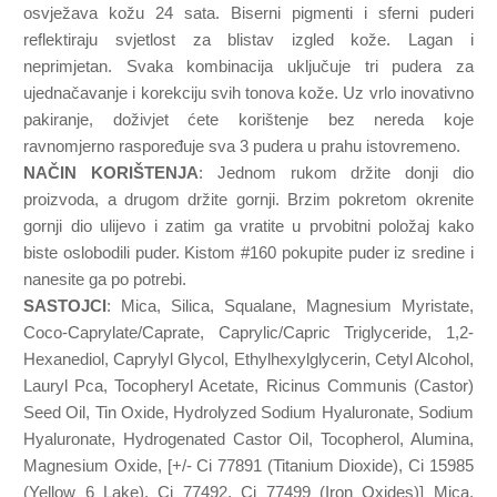
osvježava kožu 24 sata. Biserni pigmenti i sferni puderi
reflektiraju svjetlost za blistav izgled kože. Lagan i
neprimjetan. Svaka kombinacija uključuje tri pudera za
ujednačavanje i korekciju svih tonova kože. Uz vrlo inovativno
pakiranje, doživjet ćete korištenje bez nereda koje
ravnomjerno raspoređuje sva 3 pudera u prahu istovremeno.
NAČIN KORIŠTENJA
: Jednom rukom držite donji dio
proizvoda, a drugom držite gornji. Brzim pokretom okrenite
gornji dio ulijevo i zatim ga vratite u prvobitni položaj kako
biste oslobodili puder. Kistom #160 pokupite puder iz sredine i
nanesite ga po potrebi.
SASTOJCI
: Mica, Silica, Squalane, Magnesium Myristate,
Coco-Caprylate/Caprate, Caprylic/Capric Triglyceride, 1,2-
Hexanediol, Caprylyl Glycol, Ethylhexylglycerin, Cetyl Alcohol,
Lauryl Pca, Tocopheryl Acetate, Ricinus Communis (Castor)
Seed Oil, Tin Oxide, Hydrolyzed Sodium Hyaluronate, Sodium
Hyaluronate, Hydrogenated Castor Oil, Tocopherol, Alumina,
Magnesium Oxide, [+/- Ci 77891 (Titanium Dioxide), Ci 15985
(Yellow 6 Lake), Ci 77492, Ci 77499 (Iron Oxides)] Mica,