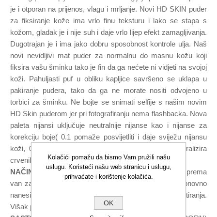
je i otporan na prijenos, vlagu i mrljanje. Novi HD SKIN puder
za fiksiranje kože ima vrlo finu teksturu i lako se stapa s
kožom, gladak je i nije suh i daje vrlo lijep efekt zamagljivanja.
Dugotrajan je i ima jako dobru sposobnost kontrole ulja. Naš
novi nevidljivi mat puder za normalnu do masnu kožu koji
fiksira vašu šminku tako je fin da ga nećete ni vidjeti na svojoj
koži. Pahuljasti puf u obliku kapljice savršeno se uklapa u
pakiranje pudera, tako da ga ne morate nositi odvojeno u
torbici za šminku. Ne bojte se snimati selfije s našim novim
HD Skin puderom jer pri fotografiranju nema flashbacka. Nova
paleta nijansi uključuje neutralnije nijanse kao i nijanse za
korekciju boje( 0.1 pomaže posvijetliti i daje sviježu nijansu
koži, 0.2 uravnotežuje žutilo i tonizira kožu, 0.3 neutralizira
Kolačići pomažu da bismo Vam pružili našu
crvenilo a 0.4 ispravlja dojam umorne kože).
uslugu. Koristeći našu web stranicu i uslugu,
NAČIN KORIŠTENJA
: Puder nanesite od središta lica prema
prihvaćate i korištenje kolačića.
van za lagani prirodni mat rezultat. Ako je potrebno, ponovno
nanesite na područje t-zone za dodatni učinak matiranja.
OK
Višak pudera uklonite čistim kistom.