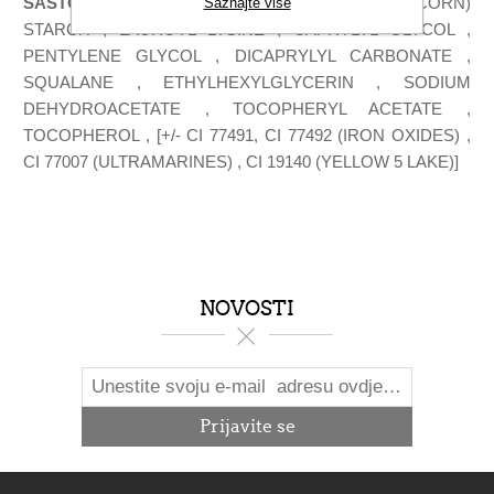
SASTOJCI
: MICA , KAOLIN , SILICA , ZEA MAYS (CORN)
Saznajte više
STARCH , LAUROYL LYSINE , CAPRYLYL GLYCOL ,
PENTYLENE GLYCOL , DICAPRYLYL CARBONATE ,
SQUALANE , ETHYLHEXYLGLYCERIN , SODIUM
DEHYDROACETATE , TOCOPHERYL ACETATE ,
TOCOPHEROL , [+/- CI 77491, CI 77492 (IRON OXIDES) ,
CI 77007 (ULTRAMARINES) , CI 19140 (YELLOW 5 LAKE)]
NOVOSTI