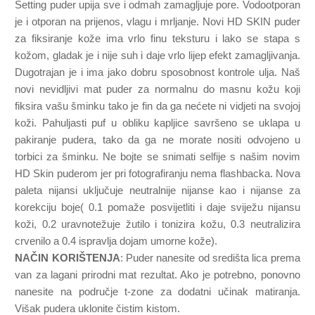
Setting puder upija sve i odmah zamagljuje pore. Vodootporan
je i otporan na prijenos, vlagu i mrljanje. Novi HD SKIN puder
za fiksiranje kože ima vrlo finu teksturu i lako se stapa s
kožom, gladak je i nije suh i daje vrlo lijep efekt zamagljivanja.
Dugotrajan je i ima jako dobru sposobnost kontrole ulja. Naš
novi nevidljivi mat puder za normalnu do masnu kožu koji
fiksira vašu šminku tako je fin da ga nećete ni vidjeti na svojoj
koži. Pahuljasti puf u obliku kapljice savršeno se uklapa u
pakiranje pudera, tako da ga ne morate nositi odvojeno u
torbici za šminku. Ne bojte se snimati selfije s našim novim
HD Skin puderom jer pri fotografiranju nema flashbacka. Nova
paleta nijansi uključuje neutralnije nijanse kao i nijanse za
korekciju boje( 0.1 pomaže posvijetliti i daje sviježu nijansu
koži, 0.2 uravnotežuje žutilo i tonizira kožu, 0.3 neutralizira
crvenilo a 0.4 ispravlja dojam umorne kože).
NAČIN KORIŠTENJA
: Puder nanesite od središta lica prema
van za lagani prirodni mat rezultat. Ako je potrebno, ponovno
nanesite na područje t-zone za dodatni učinak matiranja.
Višak pudera uklonite čistim kistom.