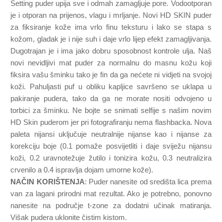
Setting puder upija sve i odmah zamagljuje pore. Vodootporan
je i otporan na prijenos, vlagu i mrljanje. Novi HD SKIN puder
za fiksiranje kože ima vrlo finu teksturu i lako se stapa s
kožom, gladak je i nije suh i daje vrlo lijep efekt zamagljivanja.
Dugotrajan je i ima jako dobru sposobnost kontrole ulja. Naš
novi nevidljivi mat puder za normalnu do masnu kožu koji
fiksira vašu šminku tako je fin da ga nećete ni vidjeti na svojoj
koži. Pahuljasti puf u obliku kapljice savršeno se uklapa u
pakiranje pudera, tako da ga ne morate nositi odvojeno u
torbici za šminku. Ne bojte se snimati selfije s našim novim
HD Skin puderom jer pri fotografiranju nema flashbacka. Nova
paleta nijansi uključuje neutralnije nijanse kao i nijanse za
korekciju boje (0.1 pomaže posvijetliti i daje sviježu nijansu
koži, 0.2 uravnotežuje žutilo i tonizira kožu, 0.3 neutralizira
crvenilo a 0.4 ispravlja dojam umorne kože).
NAČIN KORIŠTENJA
: Puder nanesite od središta lica prema
van za lagani prirodni mat rezultat. Ako je potrebno, ponovno
nanesite na područje t-zone za dodatni učinak matiranja.
Višak pudera uklonite čistim kistom.