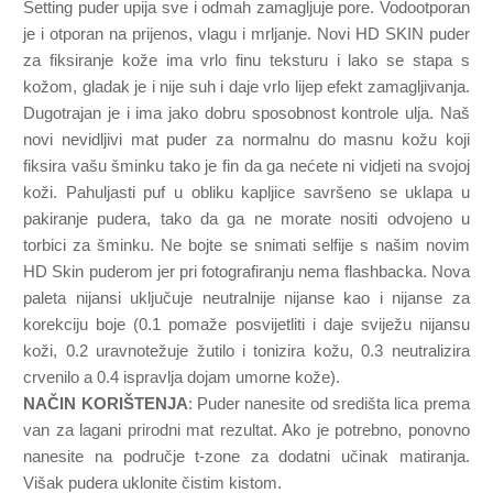
Setting puder upija sve i odmah zamagljuje pore. Vodootporan
je i otporan na prijenos, vlagu i mrljanje. Novi HD SKIN puder
za fiksiranje kože ima vrlo finu teksturu i lako se stapa s
kožom, gladak je i nije suh i daje vrlo lijep efekt zamagljivanja.
Dugotrajan je i ima jako dobru sposobnost kontrole ulja. Naš
novi nevidljivi mat puder za normalnu do masnu kožu koji
fiksira vašu šminku tako je fin da ga nećete ni vidjeti na svojoj
koži. Pahuljasti puf u obliku kapljice savršeno se uklapa u
pakiranje pudera, tako da ga ne morate nositi odvojeno u
torbici za šminku. Ne bojte se snimati selfije s našim novim
HD Skin puderom jer pri fotografiranju nema flashbacka. Nova
paleta nijansi uključuje neutralnije nijanse kao i nijanse za
korekciju boje (0.1 pomaže posvijetliti i daje sviježu nijansu
koži, 0.2 uravnotežuje žutilo i tonizira kožu, 0.3 neutralizira
crvenilo a 0.4 ispravlja dojam umorne kože).
NAČIN KORIŠTENJA
: Puder nanesite od središta lica prema
van za lagani prirodni mat rezultat. Ako je potrebno, ponovno
nanesite na područje t-zone za dodatni učinak matiranja.
Višak pudera uklonite čistim kistom.