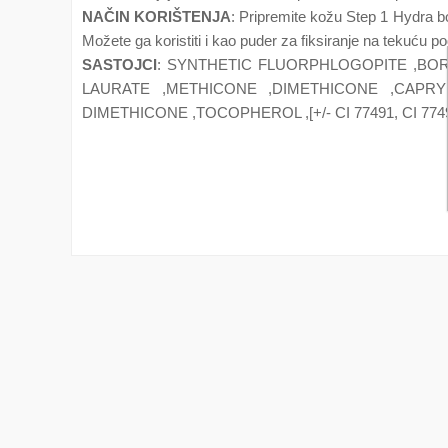
NAČIN KORIŠTENJA
: Pripremite kožu Step 1 Hydra bo
Možete ga koristiti i kao puder za fiksiranje na tekuću p
SASTOJCI
: SYNTHETIC FLUORPHLOGOPITE ,BOR
LAURATE ,METHICONE ,DIMETHICONE ,CAPR
DIMETHICONE ,TOCOPHEROL ,[+/- CI 77491, CI 7749