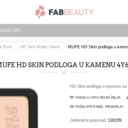
IZNAD 50%
r Ever
HD Skin Matte Velvet
MUFE HD Skin podloga u kame
UFE HD SKIN PODLOGA U KAMENU 4Y
HD Skin podloga u kamenu sa 
Jedninični proizvod:
130199