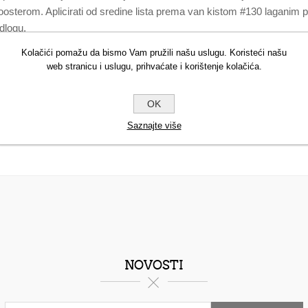
osterom. Aplicirati od sredine lista prema van kistom #130 laganim p
odlogu.
ON NITRIDE ,PENTAERYTHRITYL TETRAISOSTEARATE ,SILI
Kolačići pomažu da bismo Vam pružili našu uslugu. Koristeći našu
YLYL GLYCOL ,ETHYLHEXYLGLYCERIN ,SODIUM DEHYDR
web stranicu i uslugu, prihvaćate i korištenje kolačića.
2, CI 77499 (IRON OXIDES) ,CI 77891 (TITANIUM DIOXIDE) ,C
OK
Saznajte više
NOVOSTI