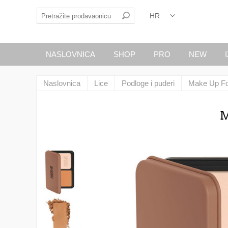
NASLOVNICA
SHOP
PRO
NEW
Naslovnica
Lice
Podloge i puderi
Make Up Fo
M