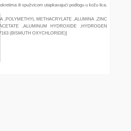
okretima ili spužvicom utapkavajući podlogu u kožu lica.
CA ,POLYMETHYL METHACRYLATE ,ALUMINA ,ZINC
OACETATE ,ALUMINUM HYDROXIDE ,HYDROGEN
I 77163 (BISMUTH OXYCHLORIDE)]