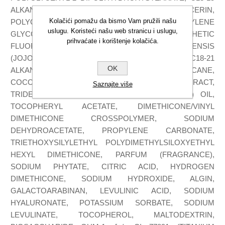
ALKANE, ISODODECANE, PROPANEDIOL, GLYCERIN,
Kolačići pomažu da bismo Vam pružili našu
POLYGLYCERYL-3 DIISOSTEARATE, PENTYLENE
uslugu. Koristeći našu web stranicu i uslugu,
GLYCOL, HEPTYL UNDECYLENATE, SYNTHETIC
prihvaćate i korištenje kolačića.
FLUORPHLOGOPITE, SIMMONDSIA CHINENSIS
(JOJOBA) SEED OIL, SODIUM CHLORIDE, C18-21
OK
ALKANE, STEARALKONIUM HECTORITE, UNDECANE,
COCOS NUCIFERA (COCONUT) FRUIT EXTRACT,
Saznajte više
TRIDECANE, PERSEA GRATISSIMA (AVOCADO) OIL,
TOCOPHERYL ACETATE, DIMETHICONE/VINYL
DIMETHICONE CROSSPOLYMER, SODIUM
DEHYDROACETATE, PROPYLENE CARBONATE,
TRIETHOXYSILYLETHYL POLYDIMETHYLSILOXYETHYL
HEXYL DIMETHICONE, PARFUM (FRAGRANCE),
SODIUM PHYTATE, CITRIC ACID, HYDROGEN
DIMETHICONE, SODIUM HYDROXIDE, ALGIN,
GALACTOARABINAN, LEVULINIC ACID, SODIUM
HYALURONATE, POTASSIUM SORBATE, SODIUM
LEVULINATE, TOCOPHEROL, MALTODEXTRIN,