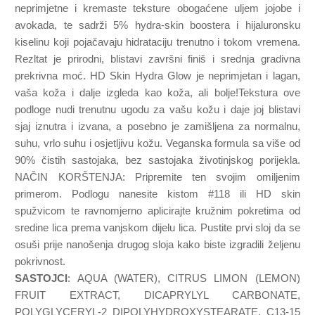
neprimjetne i kremaste teksture obogaćene uljem jojobe i
avokada, te sadrži 5% hydra-skin boostera i hijaluronsku
kiselinu koji pojačavaju hidrataciju trenutno i tokom vremena.
Rezltat je prirodni, blistavi završni finiš i srednja gradivna
prekrivna moć. HD Skin Hydra Glow je neprimjetan i lagan,
vaša koža i dalje izgleda kao koža, ali bolje!Tekstura ove
podloge nudi trenutnu ugodu za vašu kožu i daje joj blistavi
sjaj iznutra i izvana, a posebno je zamišljena za normalnu,
suhu, vrlo suhu i osjetljivu kožu. Veganska formula sa više od
90% čistih sastojaka, bez sastojaka životinjskog porijekla.
NAČIN KORŠTENJA: Pripremite ten svojim omiljenim
primerom. Podlogu nanesite kistom #118 ili HD skin
spužvicom te ravnomjerno aplicirajte kružnim pokretima od
sredine lica prema vanjskom dijelu lica. Pustite prvi sloj da se
osuši prije nanošenja drugog sloja kako biste izgradili željenu
pokrivnost.
SASTOJCI
: AQUA (WATER), CITRUS LIMON (LEMON)
FRUIT EXTRACT, DICAPRYLYL CARBONATE,
POLYGLYCERYL-2 DIPOLYHYDROXYSTEARATE, C13-15