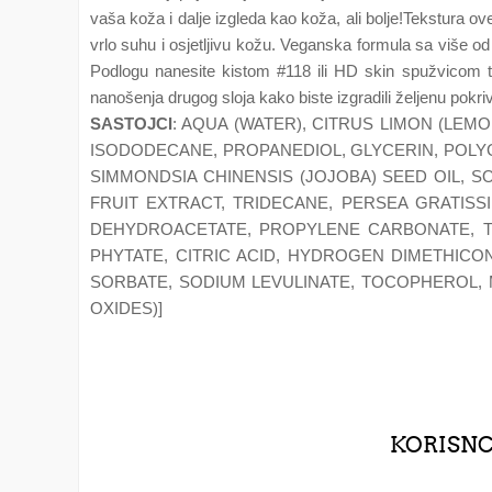
vaša koža i dalje izgleda kao koža, ali bolje!Tekstura ov
vrlo suhu i osjetljivu kožu. Veganska formula sa više 
Podlogu nanesite kistom #118 ili HD skin spužvicom te 
nanošenja drugog sloja kako biste izgradili željenu pokri
SASTOJCI
: AQUA (WATER), CITRUS LIMON (LEM
ISODODECANE, PROPANEDIOL, GLYCERIN, POLY
SIMMONDSIA CHINENSIS (JOJOBA) SEED OIL, 
FRUIT EXTRACT, TRIDECANE, PERSEA GRATISS
DEHYDROACETATE, PROPYLENE CARBONATE, TR
PHYTATE, CITRIC ACID, HYDROGEN DIMETHICO
SORBATE, SODIUM LEVULINATE, TOCOPHEROL, MALT
OXIDES)]
KORISNCI