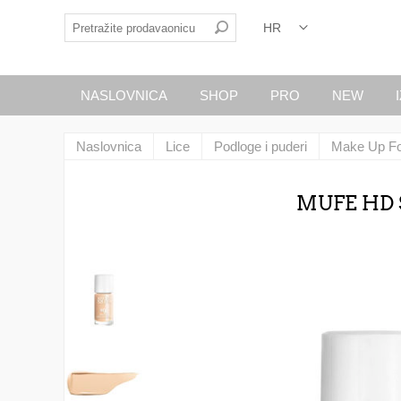
NASLOVNICA
SHOP
PRO
NEW
Naslovnica
Lice
Podloge i puderi
Make Up Fo
MUFE HD 