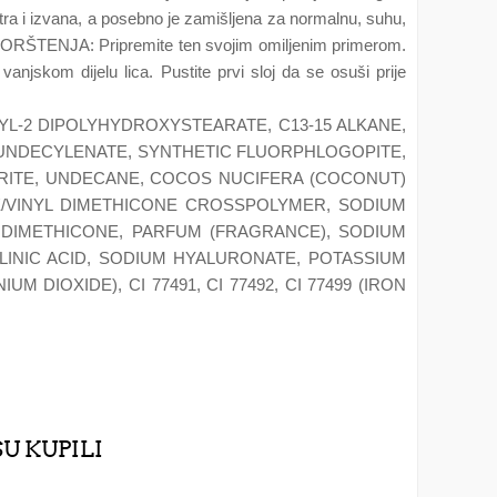
nutra i izvana, a posebno je zamišljena za normalnu, suhu,
IN KORŠTENJA: Pripremite ten svojim omiljenim primerom.
njskom dijelu lica. Pustite prvi sloj da se osuši prije
YL-2 DIPOLYHYDROXYSTEARATE, C13-15 ALKANE,
 UNDECYLENATE, SYNTHETIC FLUORPHLOGOPITE,
ORITE, UNDECANE, COCOS NUCIFERA (COCONUT)
NE/VINYL DIMETHICONE CROSSPOLYMER, SODIUM
 DIMETHICONE, PARFUM (FRAGRANCE), SODIUM
LINIC ACID, SODIUM HYALURONATE, POTASSIUM
 DIOXIDE), CI 77491, CI 77492, CI 77499 (IRON
SU KUPILI