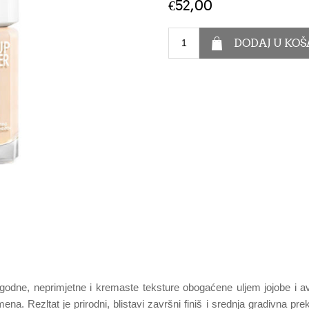
€52,00
odne, neprimjetne i kremaste teksture obogaćene uljem jojobe i av
emena. Rezltat je prirodni, blistavi završni finiš i srednja gradivna 