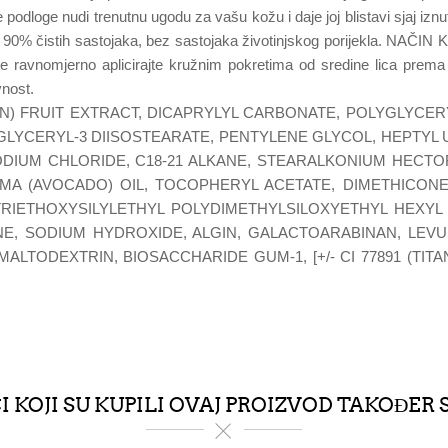
e podloge nudi trenutnu ugodu za vašu kožu i daje joj blistavi sjaj iz
od 90% čistih sastojaka, bez sastojaka životinjskog porijekla. NAČ
ravnomjerno aplicirajte kružnim pokretima od sredine lica prema va
vnost.
ON) FRUIT EXTRACT, DICAPRYLYL CARBONATE, POLYGLYCER
GLYCERYL-3 DIISOSTEARATE, PENTYLENE GLYCOL, HEPTYL
SODIUM CHLORIDE, C18-21 ALKANE, STEARALKONIUM HECT
IMA (AVOCADO) OIL, TOCOPHERYL ACETATE, DIMETHICO
IETHOXYSILYLETHYL POLYDIMETHYLSILOXYETHYL HEXYL
NE, SODIUM HYDROXIDE, ALGIN, GALACTOARABINAN, LEVU
ODEXTRIN, BIOSACCHARIDE GUM-1, [+/- CI 77891 (TITANIUM
 KOJI SU KUPILI OVAJ PROIZVOD TAKOĐER 