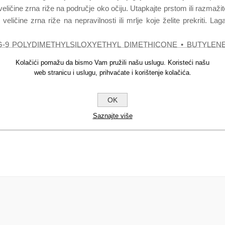
ičine zrna riže na područje oko očiju. Utapkajte prstom ili razmaži
čine zrna riže na nepravilnosti ili mrlje koje želite prekriti. Lag
EG-9 POLYDIMETHYLSILOXYETHYL DIMETHICONE • BUTYLEN
CINAMIDE • ISODODECANE • ALCOHOL • DIM
Kolačići pomažu da bismo Vam pružili našu uslugu. Koristeći našu
LATE COPOLYMER • PENTYLENE GLYCOL • POLYGLYCE
web stranicu i uslugu, prihvaćate i korištenje kolačića.
YLSILOXY)SILYLETHYL DIMETHICONE • CETYL DIMETHIC
ENESIN • CAPRYLYL GLYCOL • HYDROXYACETOPHENONE • 
OK
• [+/- CI 77891 (TITANIUM DIOXIDE) • CI 77491, CI 77492, 
Saznajte više