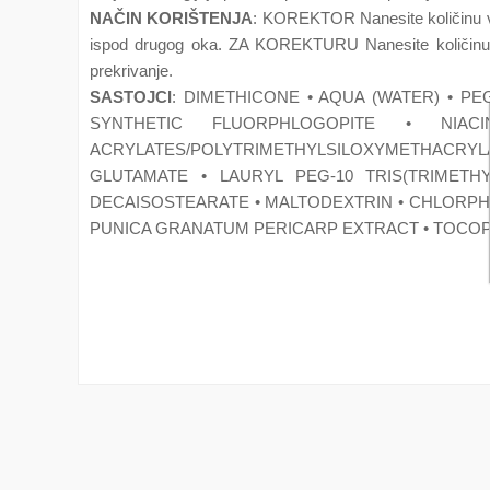
NAČIN KORIŠTENJA
: KOREKTOR Nanesite količinu vel
ispod drugog oka. ZA KOREKTURU Nanesite količinu veli
prekrivanje.
SASTOJCI
: DIMETHICONE • AQUA (WATER) • P
SYNTHETIC FLUORPHLOGOPITE • NIA
ACRYLATES/POLYTRIMETHYLSILOXYMETHACRY
GLUTAMATE • LAURYL PEG-10 TRIS(TRIMETH
DECAISOSTEARATE • MALTODEXTRIN • CHLORPH
PUNICA GRANATUM PERICARP EXTRACT • TOCOPHEROL 