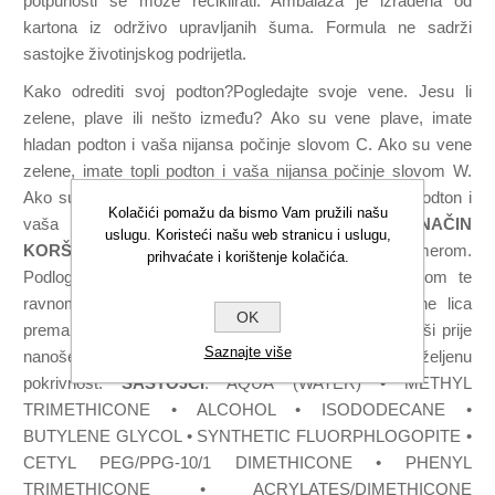
potpunosti se može reciklirati. Ambalaža je izrađena od
kartona iz održivo upravljanih šuma. Formula ne sadrži
sastojke životinjskog podrijetla.
Kako odrediti svoj podton?Pogledajte svoje vene. Jesu li
zelene, plave ili nešto između? Ako su vene plave, imate
hladan podton i vaša nijansa počinje slovom C. Ako su vene
zelene, imate topli podton i vaša nijansa počinje slovom W.
Ako su vene između plave i zelene, imate neutralan podton i
Kolačići pomažu da bismo Vam pružili našu
vaša nijansa počinje slovom N.
NAČIN
uslugu. Koristeći našu web stranicu i uslugu,
KORŠTENJA:
Pripremite ten svojim omiljenim primerom.
prihvaćate i korištenje kolačića.
Podlogu nanesite kistom #118 ili HD skin spužvicom te
ravnomjerno aplicirajte kružnim pokretima od sredine lica
OK
prema vanjskom dijelu lica. Pustite prvi sloj da se osuši prije
Saznajte više
nanošenja drugog sloja kako biste izgradili željenu
pokrivnost.
SASTOJCI
: AQUA (WATER) • METHYL
TRIMETHICONE • ALCOHOL • ISODODECANE •
BUTYLENE GLYCOL • SYNTHETIC FLUORPHLOGOPITE •
CETYL PEG/PPG-10/1 DIMETHICONE • PHENYL
TRIMETHICONE • ACRYLATES/DIMETHICONE