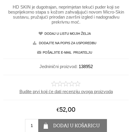
HD SKIN je dugotrajan, neprimjetan tekući puder koji se
besprijekorno stapa s kožom zahvaljujući novom Micro-Skin
sustavu, pružajući prirodan završni izgled i nadogradivu
prekrivnu moć.
Jedninični proizvod:
138952
Budite prvi koji će dati recenziju ovoga proizvoda
€52,00