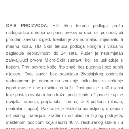
OPIS PROIZVODA
: HD Skin tekuća podloga pruža
nadogradivu srednju do punu prekrivnu moć uz polumat, ali
prirodan završni izgled. Idealan je za normalnu, mješovitu ili
masnu kožu. HD Skin tekuća podloga korigira i vizualno
zaglađuje nepravilnosti do 24 sata. Puder je neprimjetan
zahvaljujući prvom Micro-Skin sustavu koji se usklađuje s
kožom. Prati pokrete kože, što znači bez pucanja i bez suhih
dijelova. Ovaj puder bez sastojaka životinjskog podrijetla
vodootporan je, otporan na znojenje, prikladan za nošenje
ispod maske i ne oksidira na koži. Dostupan je u 40 nijansi
koje pristaju svakom tonu kože, podijeljenih u 4 jasne skupine
(svijetla, srednja, preplanula i tamna) te 3 podtona (hladan,
neutralni i topao). Pakiranje je ekološki osmišljeno, s čepom
od jednog materijala izrađenim od plastike biljnog podrijetla,
staklenom bočicom koja sadrži 40 % recikliranog stakla i u