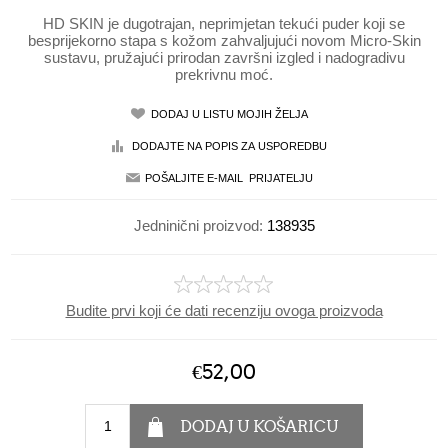
HD SKIN je dugotrajan, neprimjetan tekući puder koji se
besprijekorno stapa s kožom zahvaljujući novom Micro-Skin
sustavu, pružajući prirodan završni izgled i nadogradivu
prekrivnu moć.
Jedninični proizvod:
138935
Budite prvi koji će dati recenziju ovoga proizvoda
€52,00