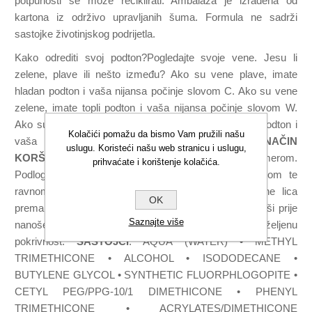
potpunosti se može reciklirati. Ambalaža je izrađena od
kartona iz održivo upravljanih šuma. Formula ne sadrži
sastojke životinjskog podrijetla.
Kako odrediti svoj podton?Pogledajte svoje vene. Jesu li
zelene, plave ili nešto između? Ako su vene plave, imate
hladan podton i vaša nijansa počinje slovom C. Ako su vene
zelene, imate topli podton i vaša nijansa počinje slovom W.
Ako su vene između plave i zelene, imate neutralan podton i
Kolačići pomažu da bismo Vam pružili našu
vaša nijansa počinje slovom N.
NAČIN
uslugu. Koristeći našu web stranicu i uslugu,
KORŠTENJA:
Pripremite ten svojim omiljenim primerom.
prihvaćate i korištenje kolačića.
Podlogu nanesite kistom #118 ili HD skin spužvicom te
ravnomjerno aplicirajte kružnim pokretima od sredine lica
OK
prema vanjskom dijelu lica. Pustite prvi sloj da se osuši prije
Saznajte više
nanošenja drugog sloja kako biste izgradili željenu
pokrivnost.
SASTOJCI
: AQUA (WATER) • METHYL
TRIMETHICONE • ALCOHOL • ISODODECANE •
BUTYLENE GLYCOL • SYNTHETIC FLUORPHLOGOPITE •
CETYL PEG/PPG-10/1 DIMETHICONE • PHENYL
TRIMETHICONE • ACRYLATES/DIMETHICONE