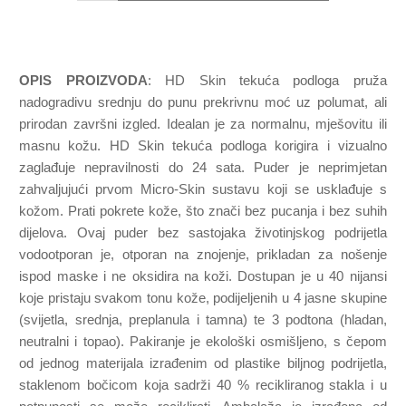
OPIS PROIZVODA
: HD Skin tekuća podloga pruža
nadogradivu srednju do punu prekrivnu moć uz polumat, ali
prirodan završni izgled. Idealan je za normalnu, mješovitu ili
masnu kožu. HD Skin tekuća podloga korigira i vizualno
zaglađuje nepravilnosti do 24 sata. Puder je neprimjetan
zahvaljujući prvom Micro-Skin sustavu koji se usklađuje s
kožom. Prati pokrete kože, što znači bez pucanja i bez suhih
dijelova. Ovaj puder bez sastojaka životinjskog podrijetla
vodootporan je, otporan na znojenje, prikladan za nošenje
ispod maske i ne oksidira na koži. Dostupan je u 40 nijansi
koje pristaju svakom tonu kože, podijeljenih u 4 jasne skupine
(svijetla, srednja, preplanula i tamna) te 3 podtona (hladan,
neutralni i topao). Pakiranje je ekološki osmišljeno, s čepom
od jednog materijala izrađenim od plastike biljnog podrijetla,
staklenom bočicom koja sadrži 40 % recikliranog stakla i u