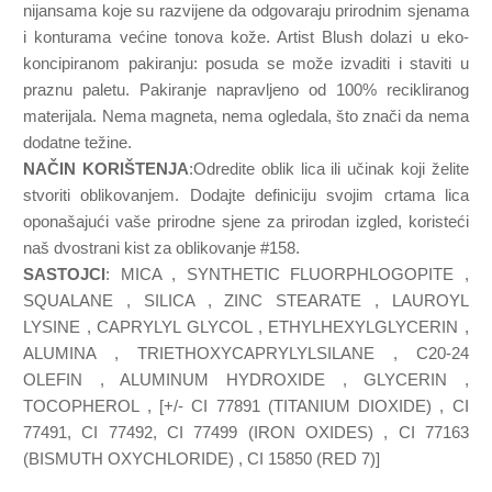
nijansama koje su razvijene da odgovaraju prirodnim sjenama
i konturama većine tonova kože. Artist Blush dolazi u eko-
koncipiranom pakiranju: posuda se može izvaditi i staviti u
praznu paletu. Pakiranje napravljeno od 100% recikliranog
materijala. Nema magneta, nema ogledala, što znači da nema
dodatne težine.
NAČIN KORIŠTENJA
:Odredite oblik lica ili učinak koji želite
stvoriti oblikovanjem. Dodajte definiciju svojim crtama lica
oponašajući vaše prirodne sjene za prirodan izgled, koristeći
naš dvostrani kist za oblikovanje #158.
SASTOJCI
: MICA , SYNTHETIC FLUORPHLOGOPITE ,
SQUALANE , SILICA , ZINC STEARATE , LAUROYL
LYSINE , CAPRYLYL GLYCOL , ETHYLHEXYLGLYCERIN ,
ALUMINA , TRIETHOXYCAPRYLYLSILANE , C20-24
OLEFIN , ALUMINUM HYDROXIDE , GLYCERIN ,
TOCOPHEROL , [+/- CI 77891 (TITANIUM DIOXIDE) , CI
77491, CI 77492, CI 77499 (IRON OXIDES) , CI 77163
(BISMUTH OXYCHLORIDE) , CI 15850 (RED 7)]