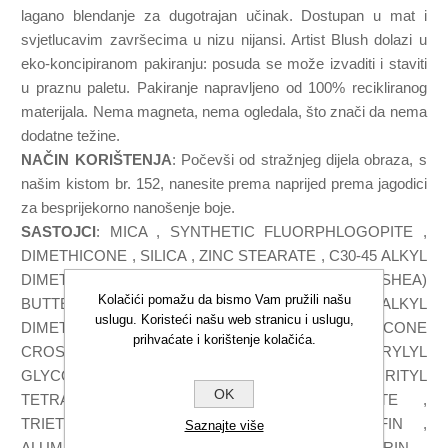
lagano blendanje za dugotrajan učinak. Dostupan u mat i
svjetlucavim završecima u nizu nijansi. Artist Blush dolazi u
eko-koncipiranom pakiranju: posuda se može izvaditi i staviti
u praznu paletu. Pakiranje napravljeno od 100% recikliranog
materijala. Nema magneta, nema ogledala, što znači da nema
dodatne težine.
NAČIN KORIŠTENJA
: Počevši od stražnjeg dijela obraza, s
našim kistom br. 152, nanesite prema naprijed prema jagodici
za besprijekorno nanošenje boje.
SASTOJCI
: MICA , SYNTHETIC FLUORPHLOGOPITE ,
DIMETHICONE , SILICA , ZINC STEARATE , C30-45 ALKYL
DIMETHICONE , BUTYROSPERMUM PARKII (SHEA)
Kolačići pomažu da bismo Vam pružili našu
BUTTER , SORBITAN ISOSTEARATE , C20-24 ALKYL
uslugu. Koristeći našu web stranicu i uslugu,
DIMETHICONE , DIMETHICONE/VINYL DIMETHICONE
prihvaćate i korištenje kolačića.
CROSSPOLYMER , LAUROYL LYSINE , CAPRYLYL
GLYCOL , ETHYLHEXYLGLYCERIN , PENTAERYTHRITYL
OK
TETRA-DI-T-BUTYL HYDROXYHYDROCINNAMATE ,
TRIETHOXYCAPRYLYLSILANE , C20-24 OLEFIN ,
Saznajte više
ALUMINA , ALUMINUM HYDROXIDE , GLYCERIN ,