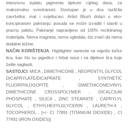
intenzivnu isplatu pigmenta tijekom cijelog dana, za
maksimalnu svestranost. Dostupan je u dva različita
završetka: mat i svjetlucavi. Artist Blush dolazi u eko-
koncipiranom pakiranju: posuda se može izvaditi i staviti u
praznu paletu. Pakiranje napravljeno od 100% recikliranog
materijala. Nema magneta, nema ogledala, što znači da nema
dodatne težine.
NAČIN KORIŠTENJA
: Highlighter nanesite na najviše točke
lica, kao što su jagodice i hrbat nosa i na dijelove lica koje
želite naglasiti.
SASTOJCI
: MICA , DIMETHICONE , NEOPENTYL GLYCOL
DICAPRYLATE/DICAPRATE , SYNTHETIC
FLUORPHLOGOPITE , DIMETHICONE/VINYL
DIMETHICONE CROSSPOLYMER , DICALCIUM
PHOSPHATE , SILICA , ZINC STEARATE , CAPRYLYL
GLYCOL , ETHYLHEXYLGLYCERIN , LAURETH-4 ,
TOCOPHEROL , [+/- CI 77891 (TITANIUM DIOXIDE) , CI
77491 (IRON OXIDES)]