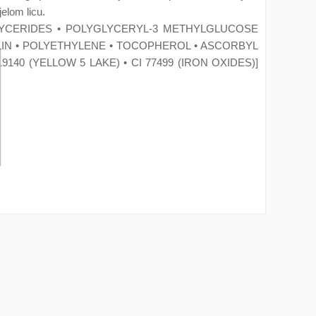
jelom licu.
GLYCERIDES • POLYGLYCERYL-3 METHYLGLUCOSE
LIN • POLYETHYLENE • TOCOPHEROL • ASCORBYL
 19140 (YELLOW 5 LAKE) • CI 77499 (IRON OXIDES)]