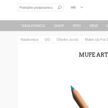
NASLOVNICA
SHOP
PRO
NEW
Naslovnica
Oči
Olovke za oči
Make Up For 
MUFE ART