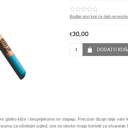
Budite prvi koji će dati recenzi
€30,00
 glatko klize i besprijekorno se stapaju. Precizan dizajn daje vam kon
ijansama za višebojni izgled, ove se olovke mogu koristiti za stvaranje