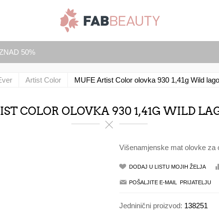
IZNAD 50%
Ever
Artist Color
MUFE Artist Color olovka 930 1,41g Wild la
IST COLOR OLOVKA 930 1,41G WILD L
Višenamjenske mat olovke za oč
Jedninični proizvod:
138251