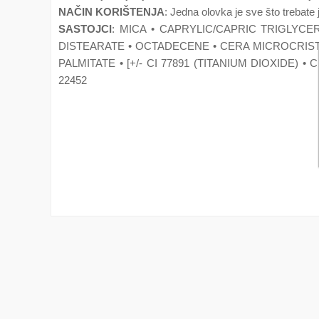
NAČIN KORIŠTENJA
: Jedna olovka je sve što trebate j
SASTOJCI
: MICA • CAPRYLIC/CAPRIC TRIGLY
DISTEARATE • OCTADECENE • CERA MICROCRIST
PALMITATE • [+/- CI 77891 (TITANIUM DIOXIDE) • 
22452