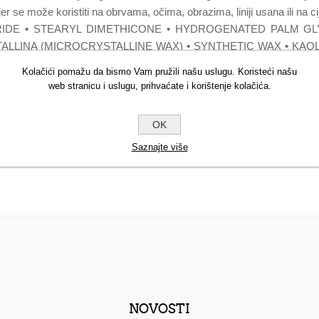
er se može koristiti na obrvama, očima, obrazima, liniji usana ili na ci
CERIDE • STEARYL DIMETHICONE • HYDROGENATED PALM 
ALLINA (MICROCRYSTALLINE WAX) • SYNTHETIC WAX • KAO
CI 42090 (BLUE 1 LAKE) • CI 77742 (MANGANESE VIOLET) • CI
Kolačići pomažu da bismo Vam pružili našu uslugu. Koristeći našu
web stranicu i uslugu, prihvaćate i korištenje kolačića.
OK
Saznajte više
NOVOSTI