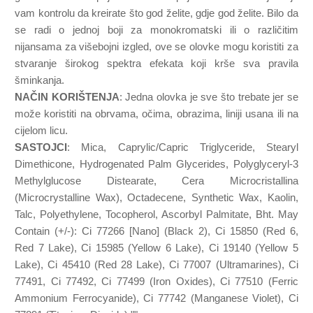
vam kontrolu da kreirate što god želite, gdje god želite. Bilo da
se radi o jednoj boji za monokromatski ili o različitim
nijansama za višebojni izgled, ove se olovke mogu koristiti za
stvaranje širokog spektra efekata koji krše sva pravila
šminkanja.
NAČIN KORIŠTENJA
: Jedna olovka je sve što trebate jer se
može koristiti na obrvama, očima, obrazima, liniji usana ili na
cijelom licu.
SASTOJCI
: Mica, Caprylic/Capric Triglyceride, Stearyl
Dimethicone, Hydrogenated Palm Glycerides, Polyglyceryl-3
Methylglucose Distearate, Cera Microcristallina
(Microcrystalline Wax), Octadecene, Synthetic Wax, Kaolin,
Talc, Polyethylene, Tocopherol, Ascorbyl Palmitate, Bht. May
Contain (+/-): Ci 77266 [Nano] (Black 2), Ci 15850 (Red 6,
Red 7 Lake), Ci 15985 (Yellow 6 Lake), Ci 19140 (Yellow 5
Lake), Ci 45410 (Red 28 Lake), Ci 77007 (Ultramarines), Ci
77491, Ci 77492, Ci 77499 (Iron Oxides), Ci 77510 (Ferric
Ammonium Ferrocyanide), Ci 77742 (Manganese Violet), Ci