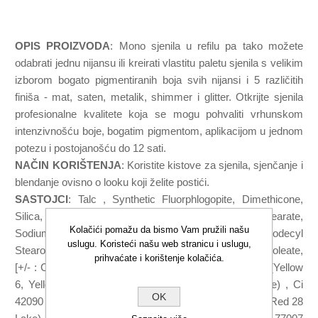
OPIS PROIZVODA
: Mono sjenila u refilu pa tako možete
odabrati jednu nijansu ili kreirati vlastitu paletu sjenila s velikim
izborom bogato pigmentiranih boja svih nijansi i 5 različitih
finiša - mat, saten, metalik, shimmer i glitter. Otkrijte sjenila
profesionalne kvalitete koja se mogu pohvaliti vrhunskom
intenzivnošću boje, bogatim pigmentom, aplikacijom u jednom
potezu i postojanošću do 12 sati.
NAČIN KORIŠTENJA
: Koristite kistove za sjenila, sjenčanje i
blendanje ovisno o looku koji želite postići.
SASTOJCI
: Talc , Synthetic Fluorphlogopite, Dimethicone,
Silica, Caprylyl Glycol, Pentylene Glycol, Zinc Stearate,
Kolačići pomažu da bismo Vam pružili našu
Sodium Dehydroacetate, Diisostearyl Malate, Octyldodecyl
uslugu. Koristeći našu web stranicu i uslugu,
Stearoyl Stearate, Tocopheryl Acetate, Sorbitan Sesquioleate,
prihvaćate i korištenje kolačića.
[+/- : Ci 15850 (Red 6, Red 7, Red 7 Lake), Ci 15985 (Yellow
6, Yellow 6 Lake), Ci 19140 (Yellow 5, Yellow 5 Lake) , Ci
OK
42090 (Blue 1 Lake) , Ci 45410 (Red 27, Red 27 Lake, Red 28