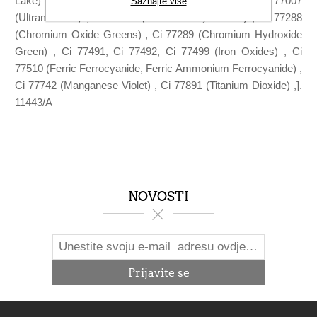
Lake) , Ci 73360 (Red 30, Red 30 Lake) , Ci 77007
Saznajte više
(Ultramarines) , Ci 77163 (Bismuth Oxychloride) , Ci 77288
(Chromium Oxide Greens) , Ci 77289 (Chromium Hydroxide
Green) , Ci 77491, Ci 77492, Ci 77499 (Iron Oxides) , Ci
77510 (Ferric Ferrocyanide, Ferric Ammonium Ferrocyanide) ,
Ci 77742 (Manganese Violet) , Ci 77891 (Titanium Dioxide) ,].
11443/A
NOVOSTI