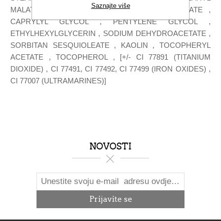
Saznajte više
MALATE , OCTYLDODECYL STEAROYL STEARATE ,
CAPRYLYL GLYCOL , PENTYLENE GLYCOL ,
ETHYLHEXYLGLYCERIN , SODIUM DEHYDROACETATE ,
SORBITAN SESQUIOLEATE , KAOLIN , TOCOPHERYL
ACETATE , TOCOPHEROL , [+/- CI 77891 (TITANIUM
DIOXIDE) , CI 77491, CI 77492, CI 77499 (IRON OXIDES) ,
CI 77007 (ULTRAMARINES)]
NOVOSTI