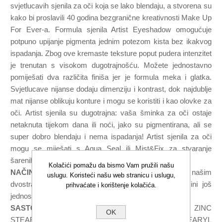
svjetlucavih sjenila za oči koja se lako blendaju, a stvorena su
kako bi proslavili 40 godina bezgranične kreativnosti Make Up
For Ever-a. Formula sjenila Artist Eyeshadow omogućuje
potpuno upijanje pigmenta jednim potezom kista bez ikakvog
ispadanja. Zbog ove kremaste teksture poput pudera intenzitet
je trenutan s visokom dugotrajnošću. Možete jednostavno
pomiješati dva različita finiša jer je formula meka i glatka.
Svjetlucave nijanse dodaju dimenziju i kontrast, dok najdublje
mat nijanse oblikuju konture i mogu se koristiti i kao olovke za
oči. Artist sjenila su dugotrajna: vaša šminka za oči ostaje
netaknuta tijekom dana ili noći, jako su pigmentirana, ali se
super dobro blendaju i nema ispadanja! Artist sjenila za oči
mogu se miješati s Aqua Seal ili Mist&Fix za stvaranje
šarenih, intenzivnih, dugotrajnih linera za oči.
Kolačići pomažu da bismo Vam pružili našu
NAČIN KORIŠTENJA
: Sjenila možete nanijeti našim
uslugu. Koristeći našu web stranicu i uslugu,
dvostranim kistom za sjenila #248, što nanošenje čini još
prihvaćate i korištenje kolačića.
jednostavnijim..
SASTOJCI
: SYNTHETIC FLUORPHLOGOPITE , ZINC
OK
STEARATE , DIMETHICONE , SILICA , DIISOSTEARYL