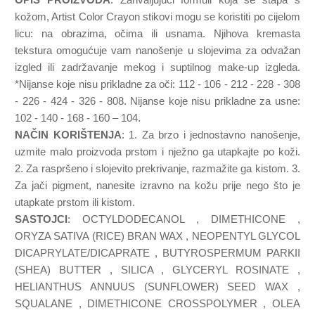
kožom, Artist Color Crayon stikovi mogu se koristiti po cijelom
licu: na obrazima, očima ili usnama. Njihova kremasta
tekstura omogućuje vam nanošenje u slojevima za odvažan
izgled ili zadržavanje mekog i suptilnog make-up izgleda.
*Nijanse koje nisu prikladne za oči: 112 - 106 - 212 - 228 - 308
- 226 - 424 - 326 - 808. Nijanse koje nisu prikladne za usne:
102 - 140 - 168 - 160 – 104.
NAČIN KORIŠTENJA
: 1. Za brzo i jednostavno nanošenje,
uzmite malo proizvoda prstom i nježno ga utapkajte po koži.
2. Za raspršeno i slojevito prekrivanje, razmažite ga kistom. 3.
Za jači pigment, nanesite izravno na kožu prije nego što je
utapkate prstom ili kistom.
SASTOJCI
: OCTYLDODECANOL , DIMETHICONE ,
ORYZA SATIVA (RICE) BRAN WAX , NEOPENTYL GLYCOL
DICAPRYLATE/DICAPRATE , BUTYROSPERMUM PARKII
(SHEA) BUTTER , SILICA , GLYCERYL ROSINATE ,
HELIANTHUS ANNUUS (SUNFLOWER) SEED WAX ,
SQUALANE , DIMETHICONE CROSSPOLYMER , OLEA