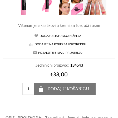
Višenamjenski stikovi u kremi za lice, oči i usne
Jedninični proizvod:
134543
€38,00
OPIS PROIZVODA
: Zahvaljujući formuli koja se stapa s