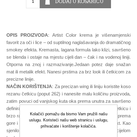
OPIS PROIZVODA
: Artist Color krema je višenamjenski
favorit za oči i lice – od suptilnog naglašavanja do dramatičnog
smokey efekta. Kremasta, lagana formula lako klizi, savršeno
se blenda i ostaje na mjestu cijeli dan – čak i na vodenoj liniji.
Otporna na znoj i razmazivanje.Jedaan potez daje snažan
mat ili metalik efekt. Nanesi prstima za brz look ili četkicom za
precizne linije.
NAČIN KORIŠTENJA
: Za precizan wing ili liniju koristite koso
rezanu četkicu (poput 262) i nanesite malu količinu proizvoda,
zatim povuci od vanjskog kuta oka prema unutra za savršeno
definiranu liniju. Za Smoky Eyesk koristite zaobljenu četkicu i
Kolačići pomažu da bismo Vam pružili našu
brzo razmažite liniju koju ste aplicirali uz liniju trpavica prema
uslugu. Koristeći našu web stranicu i uslugu,
gore i vanjskim kutom kapka za savršeno difuzan efekt. Kao
prihvaćate i korištenje kolačića.
sjenilo koristi ravnu četkicu ili prst i nanesi kremu po cijelom