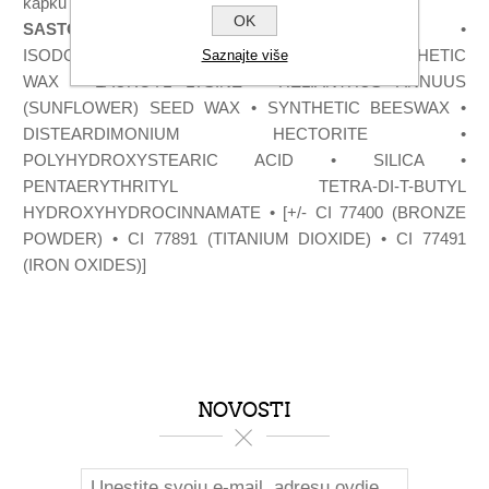
kapku tapkanjem.
OK
SASTOJCI
:TRIMETHYLSILOXYSILICATE •
ISODODECANE • DIMETHICONE • MICA • SYNTHETIC
Saznajte više
WAX • LAUROYL LYSINE • HELIANTHUS ANNUUS
(SUNFLOWER) SEED WAX • SYNTHETIC BEESWAX •
DISTEARDIMONIUM HECTORITE •
POLYHYDROXYSTEARIC ACID • SILICA •
PENTAERYTHRITYL TETRA-DI-T-BUTYL
HYDROXYHYDROCINNAMATE • [+/- CI 77400 (BRONZE
POWDER) • CI 77891 (TITANIUM DIOXIDE) • CI 77491
(IRON OXIDES)]​
NOVOSTI