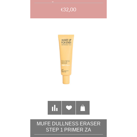
ŠMINKE 150ML
€32,00
MUFE DULLNESS ERASER
STEP 1 PRIMER ZA
UKLANJANJE UMORNOG