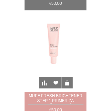
€50,00
TENA
MUFE FRESH BRIGHTENER
STEP 1 PRIMER ZA
OSVJEŽENJE KOŽE
€50,00