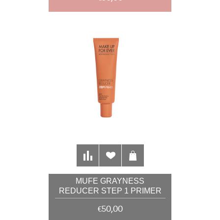
MUFE GRAYNESS
REDUCER STEP 1 PRIMER
ZA UKLANJANJE SIVOG
€50,00
TENA