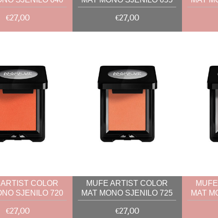
2G
2G
€27,00
€27,00
 ARTIST COLOR
MUFE ARTIST COLOR
MUFE
NO SJENILO 720
MAT MONO SJENILO 725
MAT M
2G
2G
€27,00
€27,00