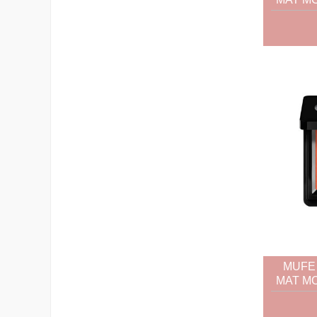
MUFE
MAT MO