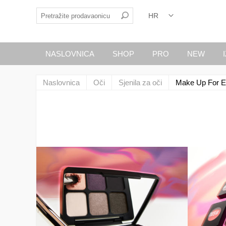
NASLOVNICA
SHOP
PRO
NEW
Naslovnica
Oči
Sjenila za oči
Make Up For E