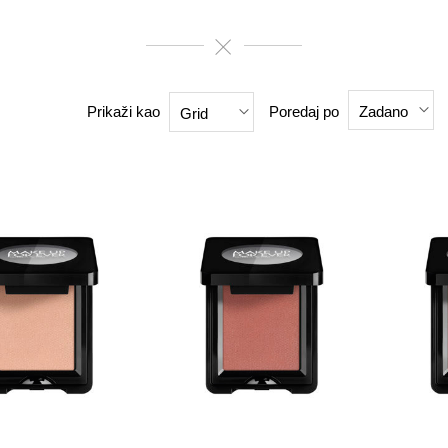
Prikaži kao
Poredaj po
Zadano
Grid