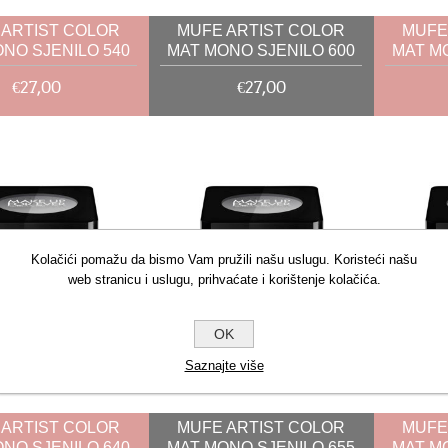
 ARTIST COLOR
MUFE ARTIST COLOR
MUFE
NO SJENILO 540
MAT MONO SJENILO 600
MAT M
2G
2G
€27,00
€27,00
Kolačići pomažu da bismo Vam pružili našu uslugu. Koristeći našu
web stranicu i uslugu, prihvaćate i korištenje kolačića.
OK
Saznajte više
 ARTIST COLOR
MUFE ARTIST COLOR
MUFE
NO SJENILO 640
MAT MONO SJENILO 655
MAT M