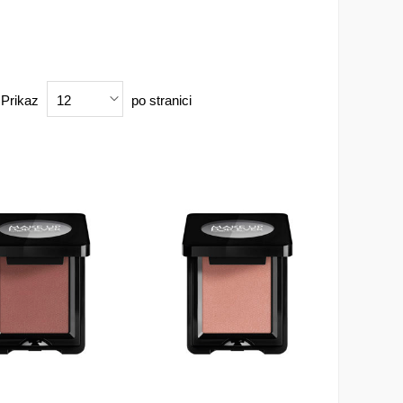
Prikaz
po stranici
12