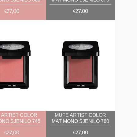
2G
2G
€27,00
€27,00
 ARTIST COLOR
MUFE ARTIST COLOR
ONO SJENILO 745
MAT MONO SJENILO 760
2G
2G
€27,00
€27,00