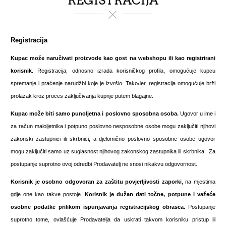
REGISTRACIJA
Registracija
Kupac može naručivati proizvode kao gost na webshopu ili kao registrirani
korisnik
. Registracija, odnosno izrada korisničkog profila, omogućuje kupcu
spremanje i praćenje narudžbi koje je izvršio. Također, registracija omogućuje brži
prolazak kroz proces zaključivanja kupnje putem blagajne.
Kupac može biti samo
punoljetna i poslovno sposobna osoba.
Ugovor u ime i
za račun maloljetnika i potpuno poslovno nesposobne osobe mogu zaključiti njihovi
zakonski zastupnici ili skrbnici, a djelomično poslovno sposobne osobe ugovor
mogu zaključiti samo uz suglasnost njihovog zakonskog zastupnika ili skrbnika. Za
postupanje suprotno ovoj odredbi Prodavatelj ne snosi nikakvu odgovornost.
Korisnik je osobno odgovoran za zaštitu povjerljivosti zaporki
, na mjestima
gdje one kao takve postoje.
Korisnik je dužan dati točne, potpune i važeće
osobne podatke prilikom ispunjavanja registracijskog obrasca.
Postupanje
suprotno tome, ovlašćuje Prodavatelja da uskrati takvom korisniku pristup ili