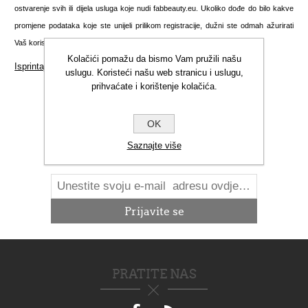
ostvarenje svih ili dijela usluga koje nudi fabbeauty.eu. Ukoliko dođe do bilo kakve
promjene podataka koje ste unijeli prilikom registracije, dužni ste odmah ažurirati
Vaš korisnički račun kako biste nas obavijestili o nastalim promjenama.
Kolačići pomažu da bismo Vam pružili našu
Isprintajte ovu stranicu
uslugu. Koristeći našu web stranicu i uslugu,
prihvaćate i korištenje kolačića.
OK
NOVOSTI
Saznajte više
PRATITE NAS