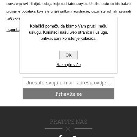
ostvarenje svih ili dijela usluga koje nudi fabbeauty.eu. Ukoliko dođe do bilo kakve
promjene podataka koje ste unijeli prilikom registracije, dužni ste odmah ažurirati
Vaš korisnički račun kako biste nas obavijestili o nastalim promjenama.
Kolačići pomažu da bismo Vam pružili našu
Isprintajte ovu stranicu
uslugu. Koristeći našu web stranicu i uslugu,
prihvaćate i korištenje kolačića.
OK
NOVOSTI
Saznajte više
PRATITE NAS