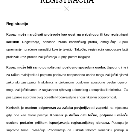
REGISTRACIJA
Registracija
Kupac može naručivati proizvode kao gost na webshopu ili kao registrirani
korisnik
. Registracija, odnosno izrada korisničkog profila, omogućuje kupcu
spremanje i praćenje narudžbi koje je izvršio. Također, registracija omogućuje brži
prolazak kroz proces zaključivanja kupnje putem blagajne.
Kupac može biti samo
punoljetna i poslovno sposobna osoba.
Ugovor u ime i
za račun maloljetnika i potpuno poslovno nesposobne osobe mogu zaključiti njihovi
zakonski zastupnici ili skrbnici, a djelomično poslovno sposobne osobe ugovor
mogu zaključiti samo uz suglasnost njihovog zakonskog zastupnika ili skrbnika. Za
postupanje suprotno ovoj odredbi Prodavatelj ne snosi nikakvu odgovornost.
Korisnik je osobno odgovoran za zaštitu povjerljivosti zaporki
, na mjestima
gdje one kao takve postoje.
Korisnik je dužan dati točne, potpune i važeće
osobne podatke prilikom ispunjavanja registracijskog obrasca.
Postupanje
suprotno tome, ovlašćuje Prodavatelja da uskrati takvom korisniku pristup ili