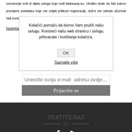
ostvarenje svih ili dijela usluga koje nudi fabbeauty.eu. Ukoliko dođe do bilo kakve
promjene podataka koje ste unijeli prilikom registracije, dužni ste odmah ažurirati
Vaš korisnički račun kako biste nas obavijestili o nastalim promjenama.
Kolačići pomažu da bismo Vam pružili našu
Isprintajte ovu stranicu
uslugu. Koristeći našu web stranicu i uslugu,
prihvaćate i korištenje kolačića.
OK
NOVOSTI
Saznajte više
PRATITE NAS