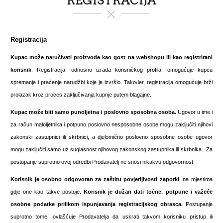
REGISTRACIJA
Registracija
Kupac može naručivati proizvode kao gost na webshopu ili kao registrirani
korisnik
. Registracija, odnosno izrada korisničkog profila, omogućuje kupcu
spremanje i praćenje narudžbi koje je izvršio. Također, registracija omogućuje brži
prolazak kroz proces zaključivanja kupnje putem blagajne.
Kupac može biti samo
punoljetna i poslovno sposobna osoba.
Ugovor u ime i
za račun maloljetnika i potpuno poslovno nesposobne osobe mogu zaključiti njihovi
zakonski zastupnici ili skrbnici, a djelomično poslovno sposobne osobe ugovor
mogu zaključiti samo uz suglasnost njihovog zakonskog zastupnika ili skrbnika. Za
postupanje suprotno ovoj odredbi Prodavatelj ne snosi nikakvu odgovornost.
Korisnik je osobno odgovoran za zaštitu povjerljivosti zaporki
, na mjestima
gdje one kao takve postoje.
Korisnik je dužan dati točne, potpune i važeće
osobne podatke prilikom ispunjavanja registracijskog obrasca.
Postupanje
suprotno tome, ovlašćuje Prodavatelja da uskrati takvom korisniku pristup ili