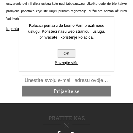
ostvarenje svih ili dijela usluga koje nudi fabbeauty.eu. Ukoliko dođe do bilo kakve
promjene podataka koje ste unijeli prilikom registracije, dužni ste odmah ažurirati
Vaš korisnički račun kako biste nas obavijestili o nastalim promjenama.
Kolačići pomažu da bismo Vam pružili našu
Isprintajte ovu stranicu
uslugu. Koristeći našu web stranicu i uslugu,
prihvaćate i korištenje kolačića.
OK
NOVOSTI
Saznajte više
PRATITE NAS