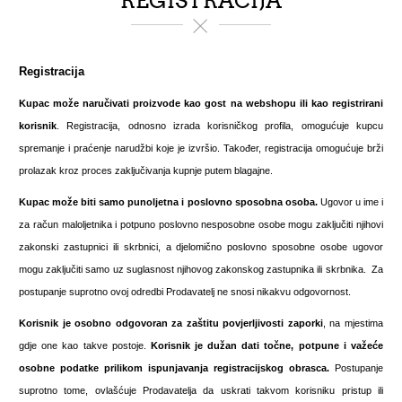
REGISTRACIJA
Registracija
Kupac može naručivati proizvode kao gost na webshopu ili kao registrirani
korisnik
. Registracija, odnosno izrada korisničkog profila, omogućuje kupcu
spremanje i praćenje narudžbi koje je izvršio. Također, registracija omogućuje brži
prolazak kroz proces zaključivanja kupnje putem blagajne.
Kupac može biti samo
punoljetna i poslovno sposobna osoba.
Ugovor u ime i
za račun maloljetnika i potpuno poslovno nesposobne osobe mogu zaključiti njihovi
zakonski zastupnici ili skrbnici, a djelomično poslovno sposobne osobe ugovor
mogu zaključiti samo uz suglasnost njihovog zakonskog zastupnika ili skrbnika. Za
postupanje suprotno ovoj odredbi Prodavatelj ne snosi nikakvu odgovornost.
Korisnik je osobno odgovoran za zaštitu povjerljivosti zaporki
, na mjestima
gdje one kao takve postoje.
Korisnik je dužan dati točne, potpune i važeće
osobne podatke prilikom ispunjavanja registracijskog obrasca.
Postupanje
suprotno tome, ovlašćuje Prodavatelja da uskrati takvom korisniku pristup ili