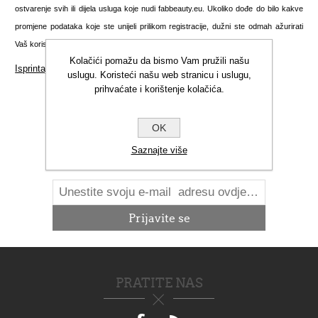
ostvarenje svih ili dijela usluga koje nudi fabbeauty.eu. Ukoliko dođe do bilo kakve
promjene podataka koje ste unijeli prilikom registracije, dužni ste odmah ažurirati
Vaš korisnički račun kako biste nas obavijestili o nastalim promjenama.
Kolačići pomažu da bismo Vam pružili našu
Isprintajte ovu stranicu
uslugu. Koristeći našu web stranicu i uslugu,
prihvaćate i korištenje kolačića.
OK
NOVOSTI
Saznajte više
PRATITE NAS