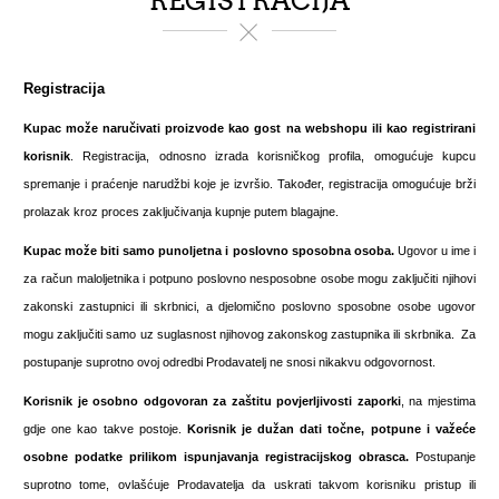
REGISTRACIJA
Registracija
Kupac može naručivati proizvode kao gost na webshopu ili kao registrirani
korisnik
. Registracija, odnosno izrada korisničkog profila, omogućuje kupcu
spremanje i praćenje narudžbi koje je izvršio. Također, registracija omogućuje brži
prolazak kroz proces zaključivanja kupnje putem blagajne.
Kupac može biti samo
punoljetna i poslovno sposobna osoba.
Ugovor u ime i
za račun maloljetnika i potpuno poslovno nesposobne osobe mogu zaključiti njihovi
zakonski zastupnici ili skrbnici, a djelomično poslovno sposobne osobe ugovor
mogu zaključiti samo uz suglasnost njihovog zakonskog zastupnika ili skrbnika. Za
postupanje suprotno ovoj odredbi Prodavatelj ne snosi nikakvu odgovornost.
Korisnik je osobno odgovoran za zaštitu povjerljivosti zaporki
, na mjestima
gdje one kao takve postoje.
Korisnik je dužan dati točne, potpune i važeće
osobne podatke prilikom ispunjavanja registracijskog obrasca.
Postupanje
suprotno tome, ovlašćuje Prodavatelja da uskrati takvom korisniku pristup ili