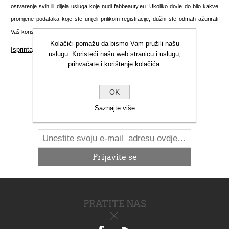
ostvarenje svih ili dijela usluga koje nudi fabbeauty.eu. Ukoliko dođe do bilo kakve
promjene podataka koje ste unijeli prilikom registracije, dužni ste odmah ažurirati
Vaš korisnički račun kako biste nas obavijestili o nastalim promjenama.
Kolačići pomažu da bismo Vam pružili našu
Isprintajte ovu stranicu
uslugu. Koristeći našu web stranicu i uslugu,
prihvaćate i korištenje kolačića.
OK
NOVOSTI
Saznajte više
PRATITE NAS