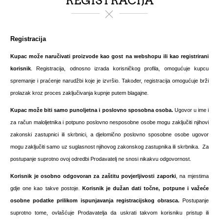
REGISTRACIJA
Registracija
Kupac može naručivati proizvode kao gost na webshopu ili kao registrirani
korisnik
. Registracija, odnosno izrada korisničkog profila, omogućuje kupcu
spremanje i praćenje narudžbi koje je izvršio. Također, registracija omogućuje brži
prolazak kroz proces zaključivanja kupnje putem blagajne.
Kupac može biti samo
punoljetna i poslovno sposobna osoba.
Ugovor u ime i
za račun maloljetnika i potpuno poslovno nesposobne osobe mogu zaključiti njihovi
zakonski zastupnici ili skrbnici, a djelomično poslovno sposobne osobe ugovor
mogu zaključiti samo uz suglasnost njihovog zakonskog zastupnika ili skrbnika. Za
postupanje suprotno ovoj odredbi Prodavatelj ne snosi nikakvu odgovornost.
Korisnik je osobno odgovoran za zaštitu povjerljivosti zaporki
, na mjestima
gdje one kao takve postoje.
Korisnik je dužan dati točne, potpune i važeće
osobne podatke prilikom ispunjavanja registracijskog obrasca.
Postupanje
suprotno tome, ovlašćuje Prodavatelja da uskrati takvom korisniku pristup ili