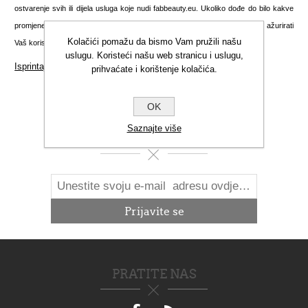
ostvarenje svih ili dijela usluga koje nudi fabbeauty.eu. Ukoliko dođe do bilo kakve
promjene podataka koje ste unijeli prilikom registracije, dužni ste odmah ažurirati
Kolačići pomažu da bismo Vam pružili našu
Vaš korisnički račun kako biste nas obavijestili o nastalim promjenama.
uslugu. Koristeći našu web stranicu i uslugu,
Isprintajte ovu stranicu
prihvaćate i korištenje kolačića.
OK
Saznajte više
NOVOSTI
PRATITE NAS