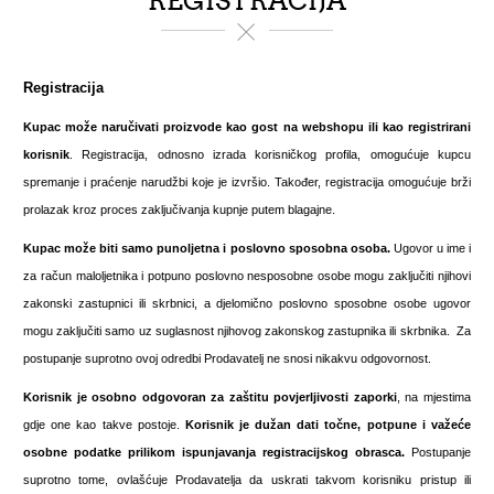
REGISTRACIJA
Registracija
Kupac može naručivati proizvode kao gost na webshopu ili kao registrirani
korisnik
. Registracija, odnosno izrada korisničkog profila, omogućuje kupcu
spremanje i praćenje narudžbi koje je izvršio. Također, registracija omogućuje brži
prolazak kroz proces zaključivanja kupnje putem blagajne.
Kupac može biti samo
punoljetna i poslovno sposobna osoba.
Ugovor u ime i
za račun maloljetnika i potpuno poslovno nesposobne osobe mogu zaključiti njihovi
zakonski zastupnici ili skrbnici, a djelomično poslovno sposobne osobe ugovor
mogu zaključiti samo uz suglasnost njihovog zakonskog zastupnika ili skrbnika. Za
postupanje suprotno ovoj odredbi Prodavatelj ne snosi nikakvu odgovornost.
Korisnik je osobno odgovoran za zaštitu povjerljivosti zaporki
, na mjestima
gdje one kao takve postoje.
Korisnik je dužan dati točne, potpune i važeće
osobne podatke prilikom ispunjavanja registracijskog obrasca.
Postupanje
suprotno tome, ovlašćuje Prodavatelja da uskrati takvom korisniku pristup ili