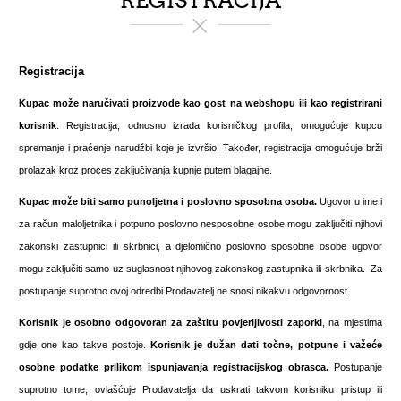
REGISTRACIJA
Registracija
Kupac može naručivati proizvode kao gost na webshopu ili kao registrirani
korisnik
. Registracija, odnosno izrada korisničkog profila, omogućuje kupcu
spremanje i praćenje narudžbi koje je izvršio. Također, registracija omogućuje brži
prolazak kroz proces zaključivanja kupnje putem blagajne.
Kupac može biti samo
punoljetna i poslovno sposobna osoba.
Ugovor u ime i
za račun maloljetnika i potpuno poslovno nesposobne osobe mogu zaključiti njihovi
zakonski zastupnici ili skrbnici, a djelomično poslovno sposobne osobe ugovor
mogu zaključiti samo uz suglasnost njihovog zakonskog zastupnika ili skrbnika. Za
postupanje suprotno ovoj odredbi Prodavatelj ne snosi nikakvu odgovornost.
Korisnik je osobno odgovoran za zaštitu povjerljivosti zaporki
, na mjestima
gdje one kao takve postoje.
Korisnik je dužan dati točne, potpune i važeće
osobne podatke prilikom ispunjavanja registracijskog obrasca.
Postupanje
suprotno tome, ovlašćuje Prodavatelja da uskrati takvom korisniku pristup ili