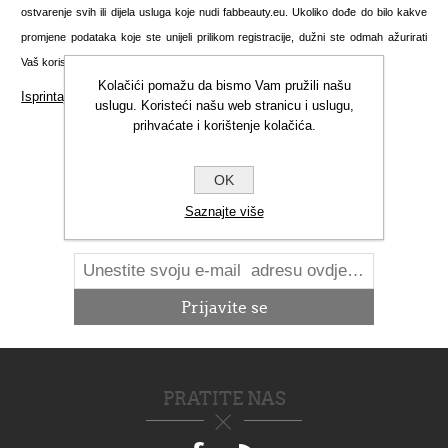
ostvarenje svih ili dijela usluga koje nudi fabbeauty.eu. Ukoliko dođe do bilo kakve
promjene podataka koje ste unijeli prilikom registracije, dužni ste odmah ažurirati
Vaš korisnički račun kako biste nas obavijestili o nastalim promjenama.
Kolačići pomažu da bismo Vam pružili našu
Isprintajte ovu stranicu
uslugu. Koristeći našu web stranicu i uslugu,
prihvaćate i korištenje kolačića.
OK
NOVOSTI
Saznajte više
PRATITE NAS