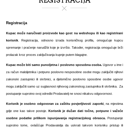
REGISTRACIJA
Registracija
Kupac može naručivati proizvode kao gost na webshopu ili kao registrirani
korisnik
. Registracija, odnosno izrada korisničkog profila, omogućuje kupcu
spremanje i praćenje narudžbi koje je izvršio. Također, registracija omogućuje brži
prolazak kroz proces zaključivanja kupnje putem blagajne.
Kupac može biti samo
punoljetna i poslovno sposobna osoba.
Ugovor u ime i
za račun maloljetnika i potpuno poslovno nesposobne osobe mogu zaključiti njihovi
zakonski zastupnici ili skrbnici, a djelomično poslovno sposobne osobe ugovor
mogu zaključiti samo uz suglasnost njihovog zakonskog zastupnika ili skrbnika. Za
postupanje suprotno ovoj odredbi Prodavatelj ne snosi nikakvu odgovornost.
Korisnik je osobno odgovoran za zaštitu povjerljivosti zaporki
, na mjestima
gdje one kao takve postoje.
Korisnik je dužan dati točne, potpune i važeće
osobne podatke prilikom ispunjavanja registracijskog obrasca.
Postupanje
suprotno tome, ovlašćuje Prodavatelja da uskrati takvom korisniku pristup ili