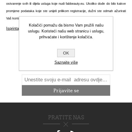
ostvarenje svih ili dijela usluga koje nudi fabbeauty.eu. Ukoliko dođe do bilo kakve
promjene podataka koje ste unijeli prilikom registracije, dužni ste odmah ažurirati
Vaš korisnički račun kako biste nas obavijestili o nastalim promjenama.
Kolačići pomažu da bismo Vam pružili našu
Isprintajte ovu stranicu
uslugu. Koristeći našu web stranicu i uslugu,
prihvaćate i korištenje kolačića.
OK
NOVOSTI
Saznajte više
PRATITE NAS