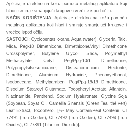
Aplicirajte direktno na kožu pomoću metalnog aplikatora koji
hladi i smiruje smanjujući krugove i vrećice ispod očiju.
NAČIN KORIŠTENJA
: Aplicirajte direktno na kožu pomoću
metalnog aplikatora koji hladi i smiruje smanjujući krugove i
vrećice ispod očiju.
SASTOJCI
: Cyclopentasiloxane, Aqua (water), Glycerin, Talc,
Mica, Peg-10 Dimethicone, Dimethicone/vinyl Dimethicone
Crosspolymer, Butylene Glycol, Silica, Polymethyl
Methacrylate, Cetyl Peg/Ppg-10/1 Dimethicone,
Polypropylsilsesquioxane, Disteardimonium Hectorite,
Dimethicone, Aluminum Hydroxide, Phenoxyethanol,
Isododecane, Methylparaben, Peg/Ppg-18/18 Dimethicone,
Disodium Stearoyl Glutamate, Tocopheryl Acetate, Allantoin,
Niacinamide, Panthenol, Sodium Hyaluronate, Glycine Soja
(Soybean, Soya) Oil, Camellia Sinensis (Green Tea, thé vert)
Leaf Extract, Tocopherol. [+/- May Contain/Peut Contenir: CI
77491 (Iron Oxides), CI 77492 (Iron Oxides), CI 77499 (Iron
Oxides), CI 77891 (Titanium Dioxide)].