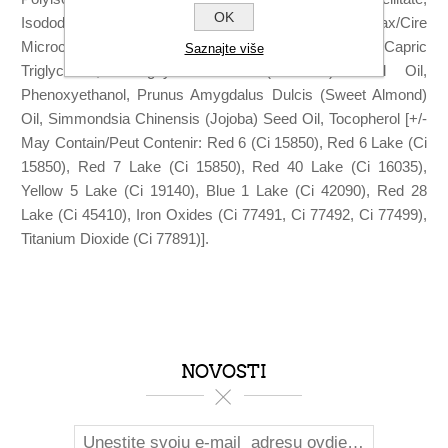
OK
Isododecane, Cera Microcristallina/Microcrystalline Wax/Cire
Microcristalline, Silica Dimethyl Silylate, Caprylic/Capric
Saznajte više
Triglyceride, Orbignya Oleifera (Babassu) Seed Oil,
Phenoxyethanol, Prunus Amygdalus Dulcis (Sweet Almond)
Oil, Simmondsia Chinensis (Jojoba) Seed Oil, Tocopherol [+/-
May Contain/Peut Contenir: Red 6 (Ci 15850), Red 6 Lake (Ci
15850), Red 7 Lake (Ci 15850), Red 40 Lake (Ci 16035),
Yellow 5 Lake (Ci 19140), Blue 1 Lake (Ci 42090), Red 28
Lake (Ci 45410), Iron Oxides (Ci 77491, Ci 77492, Ci 77499),
Titanium Dioxide (Ci 77891)].
NOVOSTI