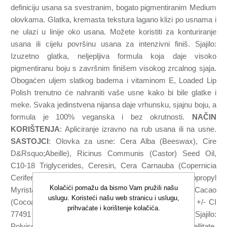
definiciju usana sa svestranim, bogato pigmentiranim Medium
olovkama. Glatka, kremasta tekstura lagano klizi po usnama i
ne ulazi u linije oko usana. Možete koristiti za konturiranje
usana ili cijelu površinu usana za intenzivni finiš. Sjajilo:
Izuzetno glatka, neljepljiva formula koja daje visoko
pigmentiranu boju s završnim finišem visokog zrcalnog sjaja.
Obogaćen uljem slatkog badema i vitaminom E, Loaded Lip
Polish trenutno će nahraniti vaše usne kako bi bile glatke i
meke. Svaka jedinstvena nijansa daje vrhunsku, sjajnu boju, a
formula je 100% veganska i bez okrutnosti.
NAČIN
KORIŠTENJA
: Apliciranje izravno na rub usana ili na usne.
SASTOJCI
: Olovka za usne: Cera Alba (Beeswax), Cire
D&Rsquo;Abeille), Ricinus Communis (Castor) Seed Oil,
C10-18 Triglycerides, Ceresin, Cera Carnauba (Copernicia
Cerifera (Carnauba) Wax, Cire De Carnauba, Isopropyl
Kolačići pomažu da bismo Vam pružili našu
Myristate, Diethylhexylcyclohexane, Theobroma Cacao
uslugu. Koristeći našu web stranicu i uslugu,
(Cocoa) Seed Butter, Butylparaben, Bht [may contain: +/- CI
prihvaćate i korištenje kolačića.
77491 (Iron Oxides), CI 77499 (Iron Oxides), Sjajilo:
Polyisobutene, Ethylhexyl Palmitate, Triisodecyl Trimellitate,