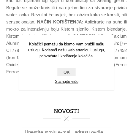
kao tuš dijamantnog sjaja u kombinaciji sa Sealing gelom.
Beguile se može koristiti i na cijelom licu za stvaranje privida
water looka. Rezultat će uvijek, bez obzira kako se koristi, biti
senzacionalan.
NAČIN KORIŠTENJA
: Apliciranje na suho ili
mokro za intenzivniju boju Kistom sjenilo, Kistom blendanje,
Kistom bockalica i/ili Kistom tuš.
SASTOJCI
: Mica, Calcium
Aluminium Borosilicate, Silica, Tin Oxide and may contain: [+/-
Kolačići pomažu da bismo Vam pružili našu
uslugu. Koristeći našu web stranicu i uslugu,
CI 77891 (Titanium Dioxide), CI 77491 (Iron Oxides), CI 77492
prihvaćate i korištenje kolačića.
(Iron Oxides), CI 77499 (Iron Oxides), CI 77288 (Chromium
Oxide Greens), CI 75470 (Carmine), CI 77510 (Ferric
Ferrocyanide)]. May contain Carmine as colour additive.
OK
Saznajte više
NOVOSTI