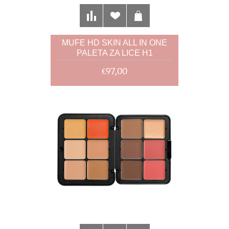
MUFE HD SKIN ALL IN ONE
PALETA ZA LICE H1
€97,00