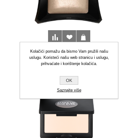
Kolačići pomažu da bismo Vam pružili našu
ILLA HIGHLIHTER PUDER
uslugu. Koristeći našu web stranicu i uslugu,
OMG
prihvaćate i korištenje kolačića.
€45,50
OK
Saznajte više