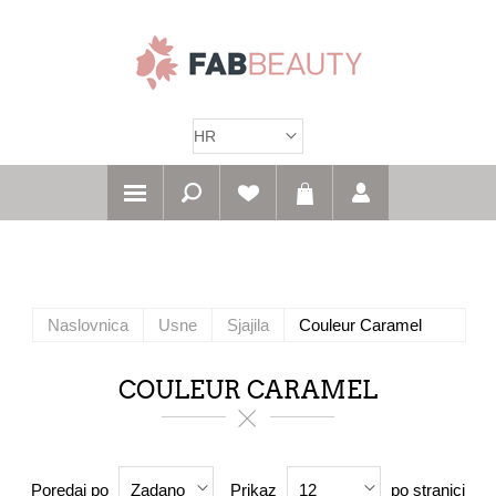
Naslovnica
Usne
Sjajila
Couleur Caramel
COULEUR CARAMEL
Poredaj po
Prikaz
po stranici
Zadano
12