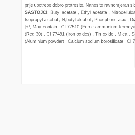
prije upotrebe dobro protresite. Nanesite ravnomjeran sl
SASTOJCI
: Butyl acetate , Ethyl acetate , Nitrocellulo
Isopropyl alcohol , N,butyl alcohol , Phosphoric acid , D
[+/, May contain : CI 77510 (Ferric ammonium ferrocyan
(Red 30) , CI 77491 (Iron oxides) , Tin oxide , Mica , 
(Aluminium powder) , Calcium sodium borosilicate , CI 