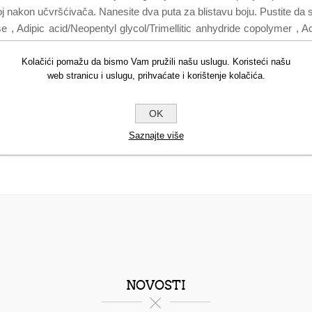
oj nakon učvršćivača. Nanesite dva puta za blistavu boju. Pustite da 
se , Adipic acid/Neopentyl glycol/Trimellitic anhydride copolymer , Ace
iacetone alcohol , Diatomaceous earth , Hexanal , Lithotamnion calcare
ide) , CI 15880 (Red 34 Lake) , CI 77891 (Titanium dioxide) , CI 77
Kolačići pomažu da bismo Vam pružili našu uslugu. Koristeći našu
web stranicu i uslugu, prihvaćate i korištenje kolačića.
Sorbic acid , CI 15850 (Red 7 lake) , Synthetic fluorphlogopite , CI
77007 (Ultramarines)* (1) iz organskog uzgoja
OK
Saznajte više
NOVOSTI