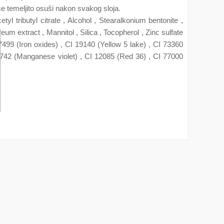
se temeljito osuši nakon svakog sloja.
tyl tributyl citrate , Alcohol , Stearalkonium bentonite ,
um extract , Mannitol , Silica , Tocopherol , Zinc sulfate
499 (Iron oxides) , CI 19140 (Yellow 5 lake) , CI 73360
 77742 (Manganese violet) , CI 12085 (Red 36) , CI 77000