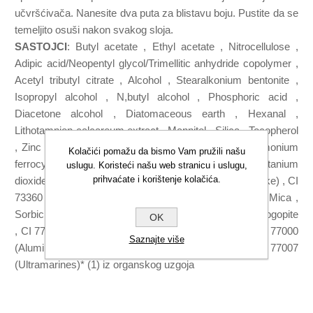
učvršćivača. Nanesite dva puta za blistavu boju. Pustite da se
temeljito osuši nakon svakog sloja.
SASTOJCI
: Butyl acetate , Ethyl acetate , Nitrocellulose ,
Adipic acid/Neopentyl glycol/Trimellitic anhydride copolymer ,
Acetyl tributyl citrate , Alcohol , Stearalkonium bentonite ,
Isopropyl alcohol , N,butyl alcohol , Phosphoric acid ,
Diacetone alcohol , Diatomaceous earth , Hexanal ,
Lithotamnion calcareum extract , Mannitol , Silica , Tocopherol
, Zinc sulfate [+/, May contain : CI 77510 (Ferric ammonium
Kolačići pomažu da bismo Vam pružili našu
ferrocyanide) , CI 15880 (Red 34 Lake) , CI 77891 (Titanium
uslugu. Koristeći našu web stranicu i uslugu,
prihvaćate i korištenje kolačića.
dioxide) , CI 77499 (Iron oxides) , CI 19140 (Yellow 5 lake) , CI
73360 (Red 30) , CI 77491 (Iron oxides) , Tin oxide , Mica ,
Sorbic acid , CI 15850 (Red 7 lake) , Synthetic fluorphlogopite
OK
, CI 77742 (Manganese violet) , CI 12085 (Red 36) , CI 77000
Saznajte više
(Aluminium powder) , Calcium sodium borosilicate , CI 77007
(Ultramarines)* (1) iz organskog uzgoja