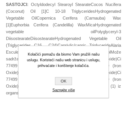
SASTOJCI
: Octyldodecyl Stearoyl StearateCocos Nucifera
(Coconut) Oil [1]C 10-18 TriglyceridesHydrogenated
Vegetable OilCopernica Cerifera (Carnauba) Wax
[1]Euphorbia Cerifera (Candelilla) WaxMicaHydrogenated
vegetable oilPolyglyceryl-3
DiisostearateDiisostearateHydrogenated Vegetable Oil
(Triglycerides C16 , C24)Capriylic/capric TriglycerideAlaria
Esculenta ExtractGlyceryl CaprylateTocopherolMože
Kolačići pomažu da bismo Vam pružili našu
sadržavati (+/-): Ci 77499 (Iron Oxide)Ci 77499 (Iron Oxide)Ci
uslugu. Koristeći našu web stranicu i uslugu,
77499 (Iron Oxide)Ci 77499 (Iron Oxide)Ci 77499 (Iron
prihvaćate i korištenje kolačića.
Oxide)Ci 77499 (Iron Oxide)TalcCi 77499 (Iron Oxide)Ci
77499 (Iron Oxide)Ci 77499 (Iron Oxide)Ci 77499 (Iron
OK
Oxide)Tin dioxideCalcium Sodium BorosilicateSilica * (1) iz
Saznajte više
organskog uzgoja