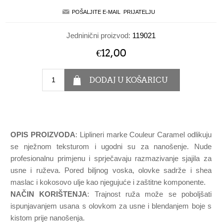
Jedninični proizvod:
119021
€12,00
OPIS PROIZVODA
: Liplineri marke Couleur Caramel odlikuju
se nježnom teksturom i ugodni su za nanošenje. Nude
profesionalnu primjenu i sprječavaju razmazivanje sjajila za
usne i ruževa. Pored biljnog voska, olovke sadrže i shea
maslac i kokosovo ulje kao njegujuće i zaštitne komponente.
NAČIN KORIŠTENJA
: Trajnost ruža može se poboljšati
ispunjavanjem usana s olovkom za usne i blendanjem boje s
kistom prije nanošenja.