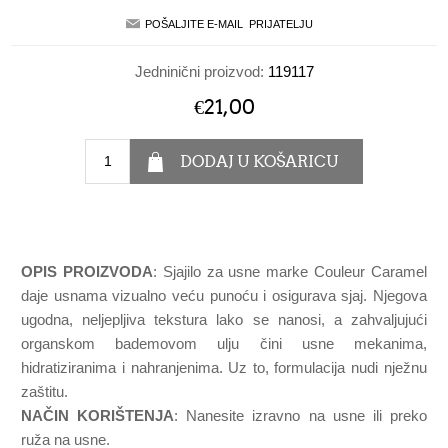
Jedninični proizvod:
119117
€21,00
OPIS PROIZVODA
: Sjajilo za usne marke Couleur Caramel
daje usnama vizualno veću punoću i osigurava sjaj. Njegova
ugodna, neljepljiva tekstura lako se nanosi, a zahvaljujući
organskom bademovom ulju čini usne mekanima,
hidratiziranima i nahranjenima. Uz to, formulacija nudi nježnu
zaštitu.
NAČIN KORIŠTENJA
: Nanesite izravno na usne ili preko
ruža na usne.