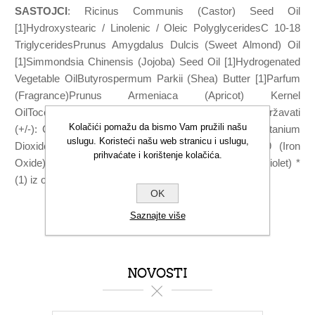
SASTOJCI
: Ricinus Communis (Castor) Seed Oil
[1]Hydroxystearic / Linolenic / Oleic PolyglyceridesC 10-18
TriglyceridesPrunus Amygdalus Dulcis (Sweet Almond) Oil
[1]Simmondsia Chinensis (Jojoba) Seed Oil [1]Hydrogenated
Vegetable OilButyrospermum Parkii (Shea) Butter [1]Parfum
(Fragrance)Prunus Armeniaca (Apricot) Kernel
OilTocopherolStevia Rebaudiana ExtractMože sadržavati
Kolačići pomažu da bismo Vam pružili našu
(+/-): Ci 77491 (Iron Oxide)Ci 75470MicaCi 77891 (Titanium
uslugu. Koristeći našu web stranicu i uslugu,
Dioxide)Ci 77007 (Ultramarines)KaolinSilicaCi 77499 (Iron
prihvaćate i korištenje kolačića.
Oxide)Ci 77492 (Iron Oxides)Ci 77742 (Manganese Violet) *
(1) iz organskog uzgoja
OK
Saznajte više
NOVOSTI